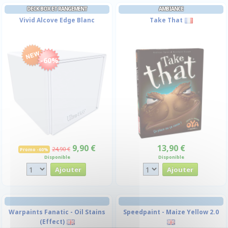
DECK BOX ET RANGEMENT
AMBIANCE
Vivid Alcove Edge Blanc
Take That
-60%
9,90 €
13,90 €
24,90 €
Promo -60%
Disponible
Disponible
Warpaints Fanatic - Oil Stains
Speedpaint - Maize Yellow 2.0
(Effect)