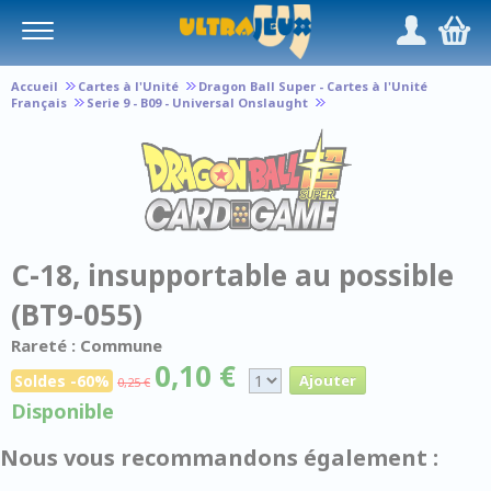
Panneau de gestion des cookies
/
,
Accueil
Cartes à l'Unité
Dragon Ball Super - Cartes à l'Unité
Français
Serie 9 - B09 - Universal Onslaught
C-18, insupportable au possible
(BT9-055)
Rareté : Commune
0,10 €
Soldes -60%
0,25 €
Disponible
Nous vous recommandons également :