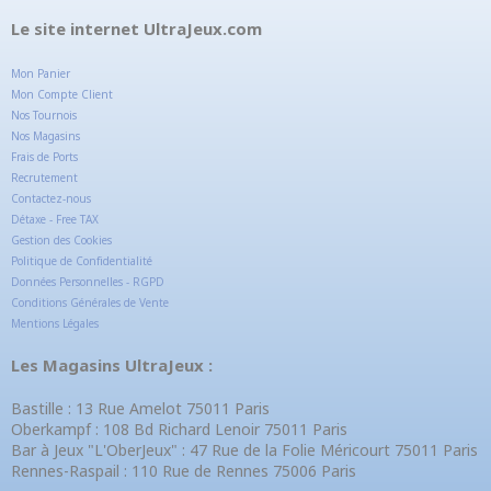
Le site internet UltraJeux.com
Mon Panier
Mon Compte Client
Nos Tournois
Nos Magasins
Frais de Ports
Recrutement
Contactez-nous
Détaxe - Free TAX
Gestion des Cookies
Politique de Confidentialité
Données Personnelles - RGPD
Conditions Générales de Vente
Mentions Légales
Les Magasins UltraJeux :
Bastille : 13 Rue Amelot 75011 Paris
Oberkampf : 108 Bd Richard Lenoir 75011 Paris
Bar à Jeux "L'OberJeux" : 47 Rue de la Folie Méricourt 75011 Paris
Rennes-Raspail : 110 Rue de Rennes 75006 Paris