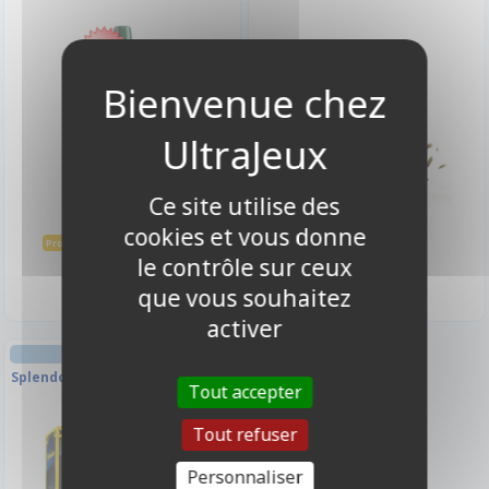
-10%
Ce site utilise des
cookies et vous donne
3,33 €
3,90 €
3,70 €
Promo -10%
le contrôle sur ceux
Disponible
Disponible
que vous souhaitez
activer
GESTION
Splendor - Nouvelle Édition 2024
Tout accepter
Tout refuser
-10%
Personnaliser