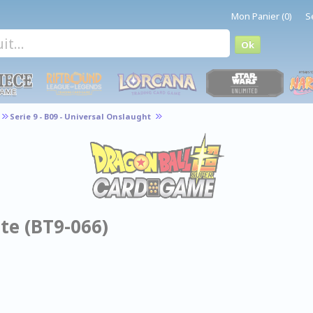
Mon Panier (0)
S
Serie 9 - B09 - Universal Onslaught
te (BT9-066)