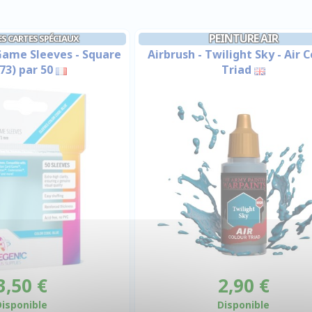
PEINTURE AIR
S CARTES SPÉCIAUX
Game Sleeves - Square
Airbrush - Twilight Sky - Air 
73) par 50
Triad
3,50 €
2,90 €
Disponible
Disponible