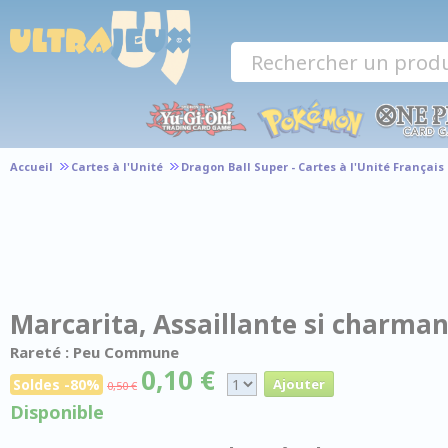
Panneau de gestion des cookies
Accueil
Cartes à l'Unité
Dragon Ball Super - Cartes à l'Unité Français
Marcarita, Assaillante si charman
Rareté : Peu Commune
0,10 €
Soldes -80%
0,50 €
Disponible