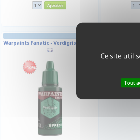
Warpaints Fanatic - Verdigris (Effect)
Ce site util
-10%
Tout a