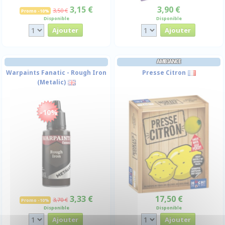
3,15 €
3,90 €
3,50 €
Promo -10%
Disponible
Disponible
AMBIANCE
Warpaints Fanatic - Rough Iron
Presse Citron
(Metalic)
-10%
3,33 €
17,50 €
3,70 €
Promo -10%
Disponible
Disponible