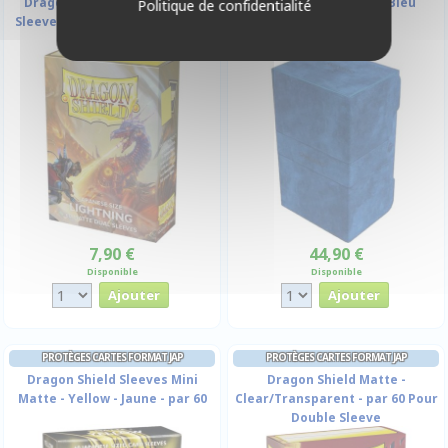
Dragon Shield - 60 Japanese
Stronghold 200+ XL - Bleu
Politique de confidentialité
Sleeves Dual Matte - Lightning
7,90 €
44,90 €
Disponible
Disponible
PROTÈGES CARTES FORMAT JAP
PROTÈGES CARTES FORMAT JAP
Dragon Shield Sleeves Mini
Dragon Shield Matte -
Matte - Yellow - Jaune - par 60
Clear/Transparent - par 60 Pour
Double Sleeve