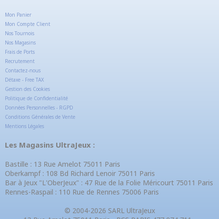
Mon Panier
Mon Compte Client
Nos Tournois
Nos Magasins
Frais de Ports
Recrutement
Contactez-nous
Détaxe - Free TAX
Gestion des Cookies
Politique de Confidentialité
Données Personnelles - RGPD
Conditions Générales de Vente
Mentions Légales
Les Magasins UltraJeux :
Bastille : 13 Rue Amelot 75011 Paris
Oberkampf : 108 Bd Richard Lenoir 75011 Paris
Bar à Jeux "L'OberJeux" : 47 Rue de la Folie Méricourt 75011 Paris
Rennes-Raspail : 110 Rue de Rennes 75006 Paris
© 2004-2026 SARL UltraJeux