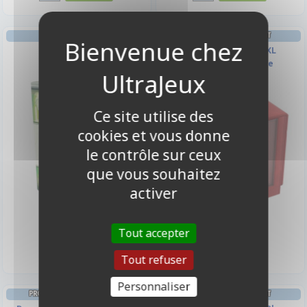
JEU DE CARTES
DECK BOX ET RANGEMENT
5 Cornichons
Sidekick PRO 100+ XL
Convertible - Rouge
Ce site utilise des
cookies et vous donne
le contrôle sur ceux
que vous souhaitez
activer
10,90 €
29,90 €
Tout accepter
Disponible
Disponible
Tout refuser
Personnaliser
PROTÈGES CARTES FORMAT JAP
DECK BOX ET RANGEMENT