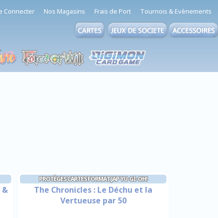
e Connecter
Nos Magasins
Frais de Port
Tournois & Evènements
PROTÈGES CARTES FORMAT JAP YU-GI-OH!
 &
The Chronicles : Le Déchu et la
Vertueuse par 50