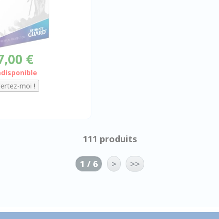
7,00 €
ndisponible
111 produits
1 / 6
>
>>