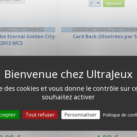
ES FORMAT JAP YU-GI-OH!
PROTÈGES CARTES FORMAT JAP YU-GI-
he Eternal Golden City
Card Back (illustrées par 5
 2013 WCS
ise des cookies et vous donne le contrôle sur 
souhaitez activer
ccepter
Tout refuser
Personnaliser
Politique de conf