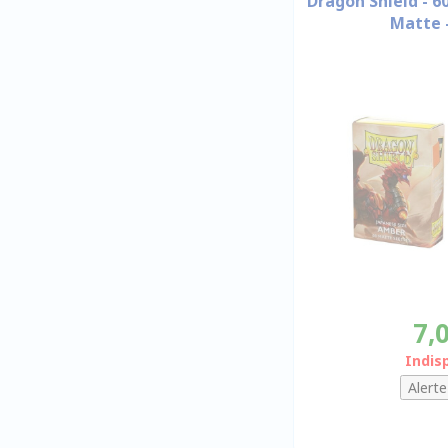
Dragon Shield - 6
Matte 
7,
Indis