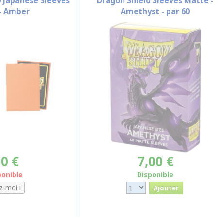
0 Japanese Sleeves
Dragon Shield Sleeves Matte -
- Amber
Amethyst - par 60
00 €
7,00 €
ponible
Disponible