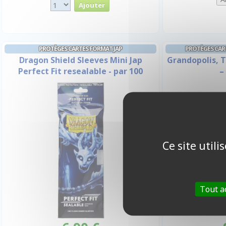
PROTÈGES CARTES FORMAT JAP
PROTÈGES CART
Dragon Shield Sleeves Mini Jap
Grandopolis, T
Perfect Fit resealable - par 100
–
Ce site util
Tout a