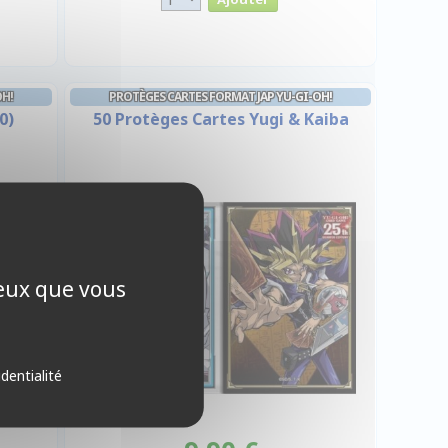
OH!
PROTÈGES CARTES FORMAT JAP YU-GI-OH!
0)
50 Protèges Cartes Yugi & Kaiba
ceux que vous
identialité