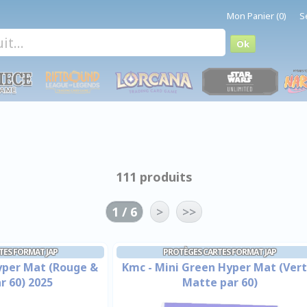
Mon Panier (0)
S
111 produits
1 / 6
>
>>
TES FORMAT JAP
PROTÈGES CARTES FORMAT JAP
yper Mat (Rouge &
Kmc - Mini Green Hyper Mat (Vert
r 60) 2025
Matte par 60)