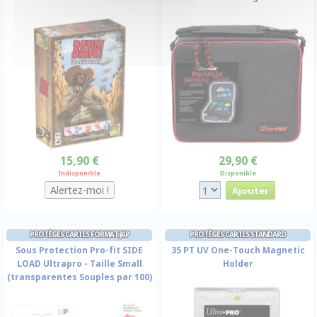
15,90 €
29,90 €
Indisponible
Disponible
PROTÈGES CARTES FORMAT JAP
PROTÈGES CARTES STANDARD
Sous Protection Pro-fit SIDE
35 PT UV One-Touch Magnetic
LOAD Ultrapro - Taille Small
Holder
(transparentes Souples par 100)