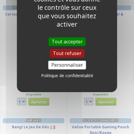
le contrôle sur ceux
PROTÈGES CARTES FORMAT JAP
JEU DE CARTES
que vous souhaitez
Cortex - 60 Japanese Sleeves -
Colt Express : Marshal &
Rouge Matte
Prisonniers
activer
Tout accepter
Tout refuser
Personnaliser
Politique de confidentialité
6,00 €
17,50 €
Disponible
Disponible
AMBIANCE
DECK BOX ET RANGEMENT
Bang! Le Jeu De Dés
Valise Portable Gaming Pouch
Noir/Rouge