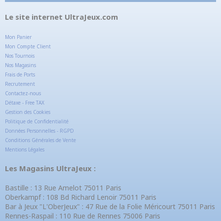
Le site internet UltraJeux.com
Mon Panier
Mon Compte Client
Nos Tournois
Nos Magasins
Frais de Ports
Recrutement
Contactez-nous
Détaxe - Free TAX
Gestion des Cookies
Politique de Confidentialité
Données Personnelles - RGPD
Conditions Générales de Vente
Mentions Légales
Les Magasins UltraJeux :
Bastille : 13 Rue Amelot 75011 Paris
Oberkampf : 108 Bd Richard Lenoir 75011 Paris
Bar à Jeux "L'OberJeux" : 47 Rue de la Folie Méricourt 75011 Paris
Rennes-Raspail : 110 Rue de Rennes 75006 Paris