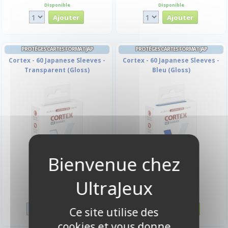
Disponible
Disponible
PROTÈGES CARTES FORMAT JAP
PROTÈGES CARTES FORMAT JAP
Cortex - 60 Japanese Sleeves -
Cortex - 60 Japanese Sleeves -
Transparent (Gloss)
Bleu (Gloss)
6,00 €
6,00 €
Disponible
Disponible
Ce site utilise des
cookies et vous donne