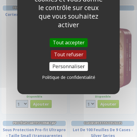
le contrôle sur ceux
PROTÈGES CARTES FORMAT JAP
AMBIANCE
que vous souhaitez
Cortex - 60 Japanese Sleeves -
Ouga Bouga
Vert Matte
activer
Tout accepter
Tout refuser
Personnaliser
Politique de confidentialité
6,00 €
11,50 €
Disponible
Disponible
PROTÈGES CARTES FORMAT JAP
CLASSEURS ET/OU FEUILLES
Sous Protection Pro-fit Ultrapro
Lot De 100 Feuilles De 9 Cases -
- Taille Small (transparentes
Silver Series