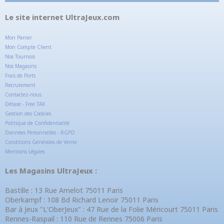
Le site internet UltraJeux.com
Mon Panier
Mon Compte Client
Nos Tournois
Nos Magasins
Frais de Ports
Recrutement
Contactez-nous
Détaxe - Free TAX
Gestion des Cookies
Politique de Confidentialité
Données Personnelles - RGPD
Conditions Générales de Vente
Mentions Légales
Les Magasins UltraJeux :
Bastille : 13 Rue Amelot 75011 Paris
Oberkampf : 108 Bd Richard Lenoir 75011 Paris
Bar à Jeux "L'OberJeux" : 47 Rue de la Folie Méricourt 75011 Paris
Rennes-Raspail : 110 Rue de Rennes 75006 Paris