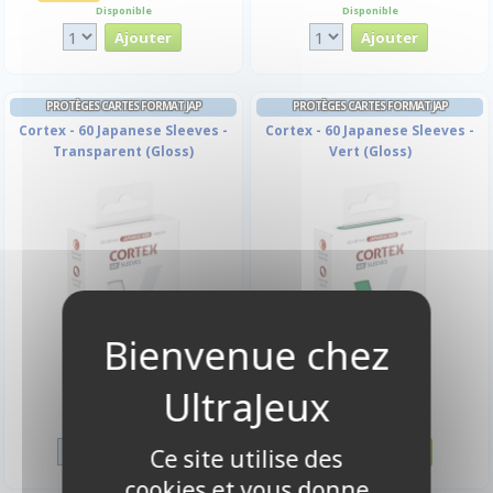
Disponible
Disponible
PROTÈGES CARTES FORMAT JAP
PROTÈGES CARTES FORMAT JAP
Cortex - 60 Japanese Sleeves -
Cortex - 60 Japanese Sleeves -
Transparent (Gloss)
Vert (Gloss)
6,00 €
6,00 €
Disponible
Disponible
Ce site utilise des
cookies et vous donne