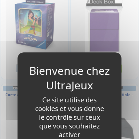
5,90 €
2,50 €
Disponible
Disponible
PROTÈGES CARTES FORMAT JAP
DECK BOX ET RANGEMENT
Cortex - 60 Japanese Sleeves -
Dungeon S 550+ Convertible -
Ce site utilise des
Vert (Gloss)
Noir
cookies et vous donne
le contrôle sur ceux
que vous souhaitez
activer