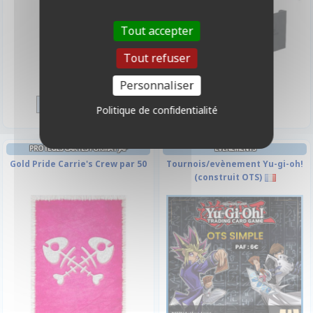
Tout accepter
Tout refuser
6,00 €
34,90 €
Personnaliser
Disponible
Disponible
Politique de confidentialité
PROTÈGES CARTES FORMAT JAP
EVÉNEMENTS
Gold Pride Carrie's Crew par 50
Tournois/evènement Yu-gi-oh!
(construit OTS)