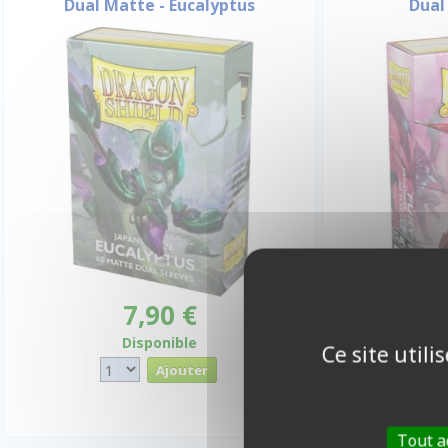
Dual Matte - Eucalyptus
Dual
7,90 €
Disponible
Ce site util
Tout a