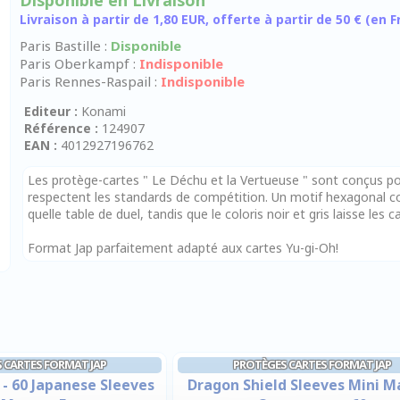
Disponible en Livraison
Livraison à partir de 1,80 EUR, offerte à partir de 50 € (en
Paris Bastille :
Disponible
Paris Oberkampf :
Indisponible
Paris Rennes-Raspail :
Indisponible
Editeur :
Konami
Référence :
124907
EAN :
4012927196762
Les protège-cartes " Le Déchu et la Vertueuse " sont conçus pou
respectent les standards de compétition. Un motif hexagonal co
quelle table de duel, tandis que le coloris noir et gris laisse les c
Format Jap parfaitement adapté aux cartes Yu-gi-Oh!
 CARTES FORMAT JAP
PROTÈGES CARTES FORMAT JAP
 - 60 Japanese Sleeves
Dragon Shield Sleeves Mini M