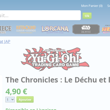
Mon Panier (0)
S
at JAP
The Chronicles : Le Déchu et 
4,90 €