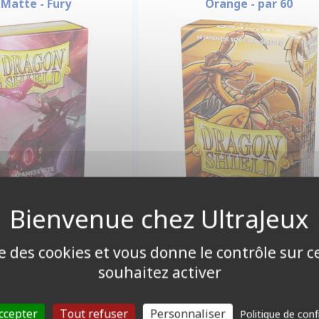
 Matte - Fury
Orange - par 60
7,90 €
7,00 €
Disponible
Disponible
ise des cookies et vous donne le contrôle sur 
souhaitez activer
ccepter
Tout refuser
Personnaliser
Politique de conf