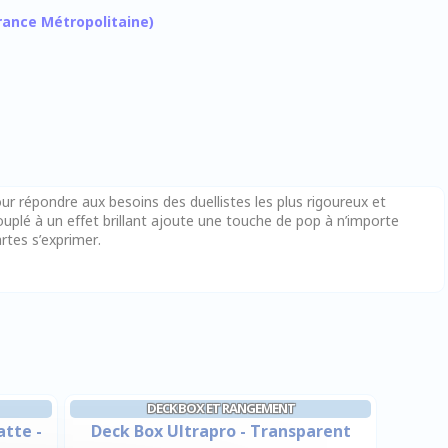
 France Métropolitaine)
r répondre aux besoins des duellistes les plus rigoureux et
uplé à un effet brillant ajoute une touche de pop à n’importe
artes s’exprimer.
DECK BOX ET RANGEMENT
atte -
Deck Box Ultrapro - Transparent