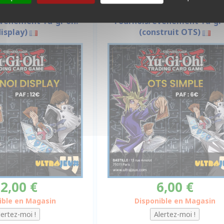
VÉNEMENTS
EVÉNEMENTS
Évènement Yu-gi-oh!
Tournois/evènement Yu-gi-
display)
(construit OTS)
2,00 €
6,00 €
ible en Magasin
Disponible en Magasin