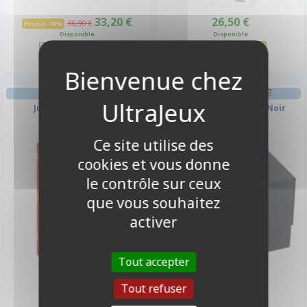
33,20 €
26,50 €
36,90 €
Promo -10%
Disponible
Disponible
AMBIANCE
DECK BOX ET RANGEMENT
Jungle Speed Eco
Side Holder 100+ XL - Noir
Ce site utilise des
cookies et vous donne
le contrôle sur ceux
que vous souhaitez
activer
Tout accepter
26,90 €
3,90 €
Tout refuser
Disponible
Disponible