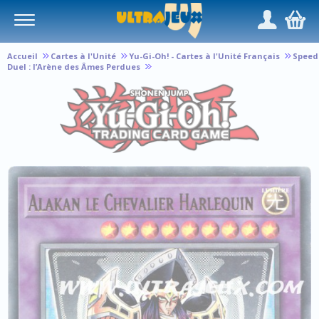
Panneau de gestion des cookies
/
,
Accueil
Cartes à l'Unité
Yu-Gi-Oh! - Cartes à l'Unité Français
Speed
Duel : l’Arène des Âmes Perdues