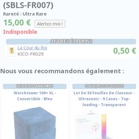
(SBLS-FR007)
Rareté : Ultra Rare
15,00 €
Indisponible
AUTRES ÉDITIONS
La Cour du Roi
0,50 €
KICO-FR029
Nous vous recommandons également :
DECK BOX ET RANGEMENT
CLASSEURS ET/OU FEUILLES
Watchtower 100+ XL -
Lot De 50 Feuilles De Classeur -
Convertible - Bleu
Ultrasonic - 9 Cases - Top-
loading - Transparent