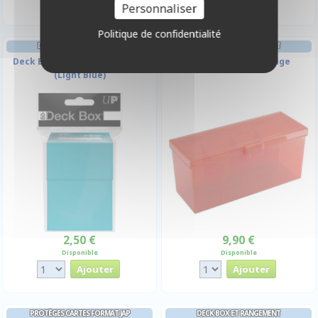
Personnaliser
Politique de confidentialité
DECK BOX ET RANGEMENT
DECK BOX ET RANGEMENT
Deck Box Ultrapro - Bleu Clair
Fourtress 320+ - Rouge
(Light Blue)
2,50 €
9,90 €
Disponible
Disponible
PROTÈGES CARTES FORMAT JAP
DECK BOX ET RANGEMENT