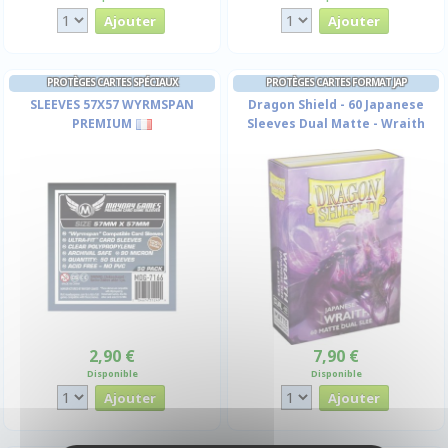
PROTÈGES CARTES SPÉCIAUX
PROTÈGES CARTES FORMAT JAP
SLEEVES 57X57 WYRMSPAN
Dragon Shield - 60 Japanese
PREMIUM
Sleeves Dual Matte - Wraith
2,90 €
7,90 €
Disponible
Disponible