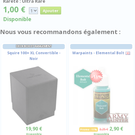
Rareté : Ultra Rare
1,00 €
Disponible
Nous vous recommandons également :
DECK BOX ET RANGEMENT
Squire 100+ XL Convertible -
Warpaints - Elemental Bolt
Noir
-11%
19,90 €
2,90 €
3,25 €
Promo -11%
Disponible
Disponible