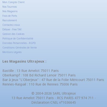
Mon Compte Client
Nos Tournois
Nos Magasins
Frais de Ports
Recrutement
Contactez-nous
Détaxe - Free TAX
Gestion des Cookies
Politique de Confidentialité
Données Personnelles - RGPD
Conditions Générales de Vente
Mentions Légales
Les Magasins UltraJeux :
Bastille : 13 Rue Amelot 75011 Paris
Oberkampf : 108 Bd Richard Lenoir 75011 Paris
Bar à Jeux "L'OberJeux" : 47 Rue de la Folie Méricourt 75011 Paris
Rennes-Raspail : 110 Rue de Rennes 75006 Paris
© 2004-2026 SARL UltraJeux
13 Rue Amelot 75011 Paris - RCS PARIS 477 974 711 -
Déclaration CNIL n°1036645