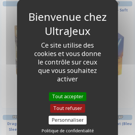
AMBIANCE
DECK BOX ET RANGEMENT
Bang! Duel
Étincelle de Rébellion - Soft
Crate Luke
Ce site utilise des
cookies et vous donne
le contrôle sur ceux
que vous souhaitez
activer
18,00 €
7,90 €
Disponible
Disponible
Tout accepter
Tout refuser
PROTÈGES CARTES FORMAT JAP
PROTÈGES CARTES FORMAT JAP
Personnaliser
Dragon Shield - 60 Japanese
KMC - Mini Blue Hyper Mat (Bleu
Sleeves Matte - Turquoise
& Matte par 60)
Politique de confidentialité