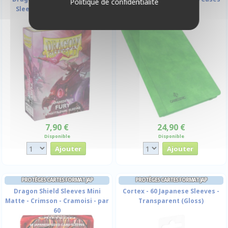
Politique de confidentialité
Sleeves Dual Matte - Fury
(20 Pages De 18)
7,90 €
24,90 €
Disponible
Disponible
PROTÈGES CARTES FORMAT JAP
PROTÈGES CARTES FORMAT JAP
Dragon Shield Sleeves Mini
Cortex - 60 Japanese Sleeves -
Matte - Crimson - Cramoisi - par
Transparent (Gloss)
60