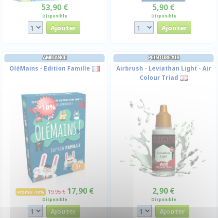
53,90 €
5,90 €
Disponible
Disponible
AMBIANCE
PEINTURE AIR
OléMains - Edition Famille
Airbrush - Leviathan Light - Air
Colour Triad
-10%
17,90 €
2,90 €
19,95 €
Promo -10%
Disponible
Disponible