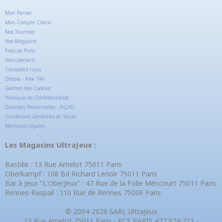
Mon Panier
Mon Compte Client
Nos Tournois
Nos Magasins
Frais de Ports
Recrutement
Contactez-nous
Détaxe - Free TAX
Gestion des Cookies
Politique de Confidentialité
Données Personnelles - RGPD
Conditions Générales de Vente
Mentions Légales
Les Magasins UltraJeux :
Bastille : 13 Rue Amelot 75011 Paris
Oberkampf : 108 Bd Richard Lenoir 75011 Paris
Bar à Jeux "L'OberJeux" : 47 Rue de la Folie Méricourt 75011 Paris
Rennes-Raspail : 110 Rue de Rennes 75006 Paris
© 2004-2026 SARL UltraJeux
13 Rue Amelot 75011 Paris - RCS PARIS 477 974 711 -