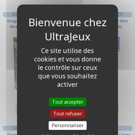
PROTÈGES CARTES FORMAT JAP
PROTÈGES CARTES FORMAT JAP
Dragon Shield - 60 Japanese
Kmc - Mini Green Hyper Mat
Sleeves Matte Dual - Soul
(Vert & Matte par 60)
Ce site utilise des
cookies et vous donne
le contrôle sur ceux
que vous souhaitez
activer
7,90 €
6,00 €
Tout accepter
Disponible
Disponible
Tout refuser
Personnaliser
PROTÈGES CARTES FORMAT JAP
PORTFOLIO
Dragon Shield - 60 Japanese
Prime Album - Vert - 360 Cases