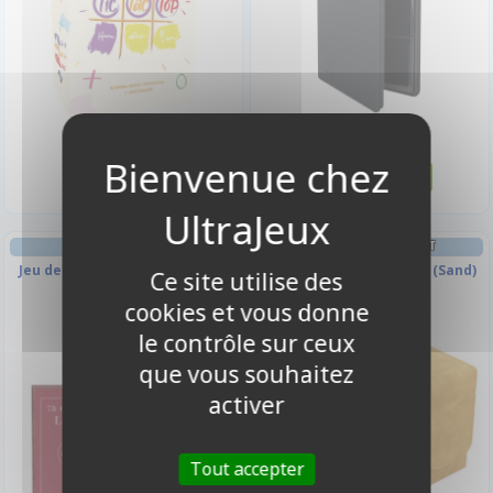
19,35 €
22,90 €
Disponible
Disponible
JEU DE CARTES
DECK BOX ET RANGEMENT
Jeu de Tarot - 78 cartes - LUXE
Sidekick 100+ XL - Sable (Sand)
Ce site utilise des
cookies et vous donne
le contrôle sur ceux
que vous souhaitez
activer
Tout accepter