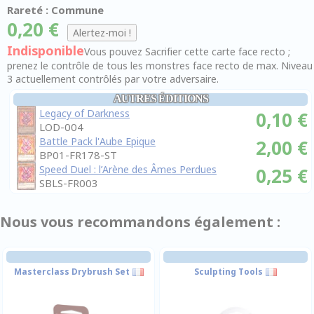
Rareté : Commune
0,20 €
Indisponible
Vous pouvez Sacrifier cette carte face recto ;
prenez le contrôle de tous les monstres face recto de max. Niveau
3 actuellement contrôlés par votre adversaire.
AUTRES ÉDITIONS
Legacy of Darkness
0,10 €
LOD-004
Battle Pack l'Aube Epique
2,00 €
BP01-FR178-ST
Speed Duel : l’Arène des Âmes Perdues
0,25 €
SBLS-FR003
Nous vous recommandons également :
Masterclass Drybrush Set
Sculpting Tools