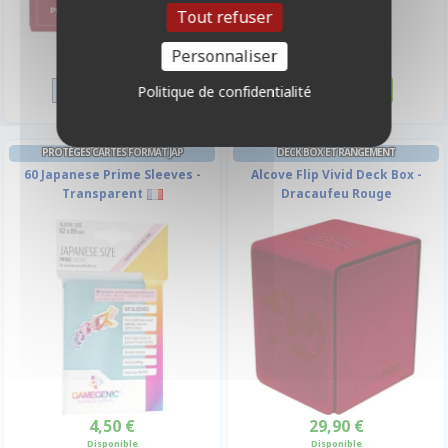
Tout refuser
11,00 €
19,90 €
Personnaliser
Disponible
Disponible
Politique de confidentialité
PROTÈGES CARTES FORMAT JAP
DECK BOX ET RANGEMENT
60 Japanese Prime Sleeves -
Alcove Flip Vivid Deck Box -
Transparent
Dracaufeu Rouge
4,50 €
29,90 €
Disponible
Disponible