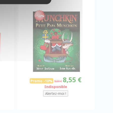
-10%
8,55 €
Promo -10%
9,50 €
Indisponible