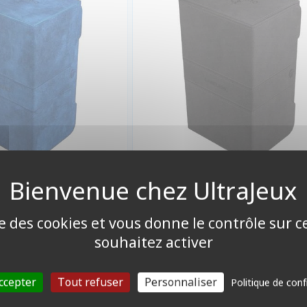
4,90 €
44,90 €
Disponible
Disponible
ise des cookies et vous donne le contrôle sur 
souhaitez activer
ISES & BOISSONS
PROTÈGES CARTES STANDARD
ccepter
Tout refuser
Personnaliser
Politique de conf
- Canette 33cl
Toploader 3x4" Transparent R