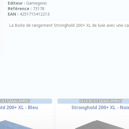
Editeur :
Gamegenic
Référence :
73178
EAN :
4251715412213
La Boite de rangement Stronghold 200+ XL de luxe avec une ca
OX ET RANGEMENT
DECK BOX ET RANGEMENT
ld 200+ XL - Bleu
Stronghold 200+ XL - Noi