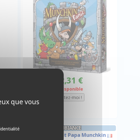
32,31 €
Indisponible
ceux que vous
AMBIANCE
identialité
egular
Munchkin : Petit Papa Munchkin