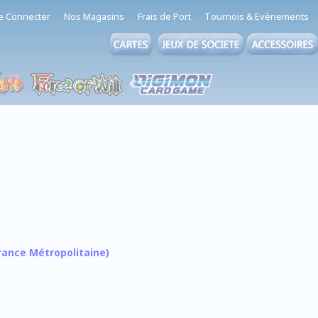
e Connecter
Nos Magasins
Frais de Port
Tournois & Evènements
 France Métropolitaine)