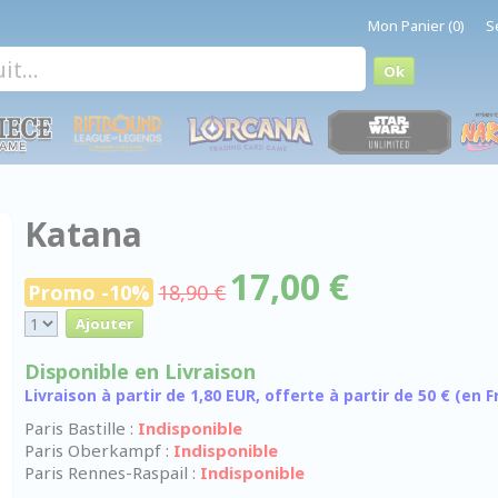
Mon Panier (0)
S
Katana
17,00 €
Promo -10%
18,90 €
Disponible en Livraison
Livraison à partir de 1,80 EUR, offerte à partir de 50 € (en
Paris Bastille :
Indisponible
Paris Oberkampf :
Indisponible
Paris Rennes-Raspail :
Indisponible