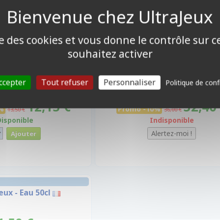
ise des cookies et vous donne le contrôle sur 
souhaitez activer
ccepter
Tout refuser
Personnaliser
Politique de conf
12,15 €
32,40
%
Promo -10%
13,50 €
36,00 €
Disponible
Indisponible
eux - Eau 50cl