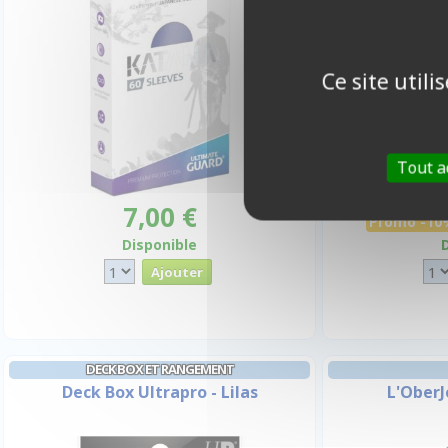
Ce site util
Tout a
7,00 €
Promo -10
Disponible
DECK BOX ET RANGEMENT
Deck Box Ultrapro - Lilas
L'OberJ