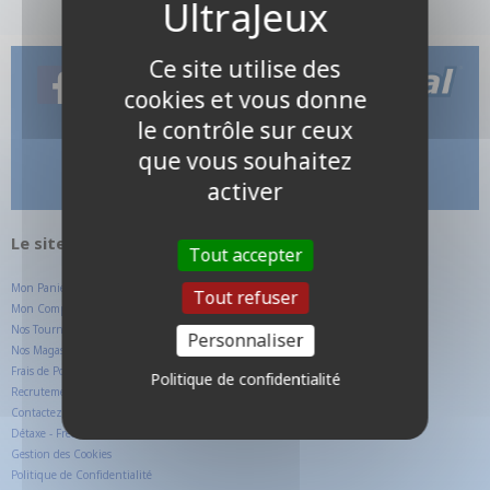
Ce site utilise des
cookies et vous donne
le contrôle sur ceux
que vous souhaitez
activer
Le site internet UltraJeux.com
Tout accepter
Mon Panier
Tout refuser
Mon Compte Client
Nos Tournois
Personnaliser
Nos Magasins
Frais de Ports
Politique de confidentialité
Recrutement
Contactez-nous
Détaxe - Free TAX
Gestion des Cookies
Politique de Confidentialité