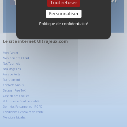
Tout refuser
Personnaliser
Politique de confidentialité
Le site internet UltraJeux.com
Mon Panier
Mon Compte Client
Nos Tournois
Nos Magasins
Frais de Ports
Recrutement
Contactez-nous
Détaxe - Free TAX
Gestion des Cookies
Politique de Confidentialité
Données Personnelles - RGPD
Conditions Générales de Vente
Mentions Légales