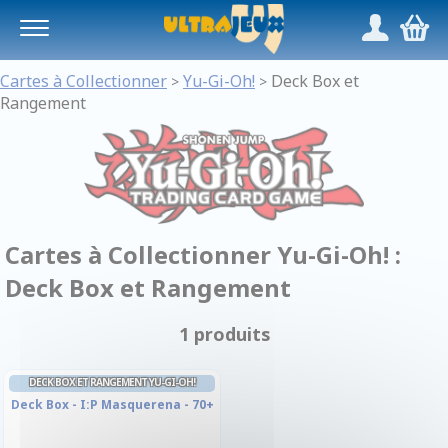
Panneau de gestion des cookies
/
,
Cartes à Collectionner
Yu-Gi-Oh!
Deck Box et
>
>
Rangement
Cartes à Collectionner Yu-Gi-Oh! :
Deck Box et Rangement
1 produits
DECK BOX ET RANGEMENT YU-GI-OH!
Deck Box - I:P Masquerena - 70+