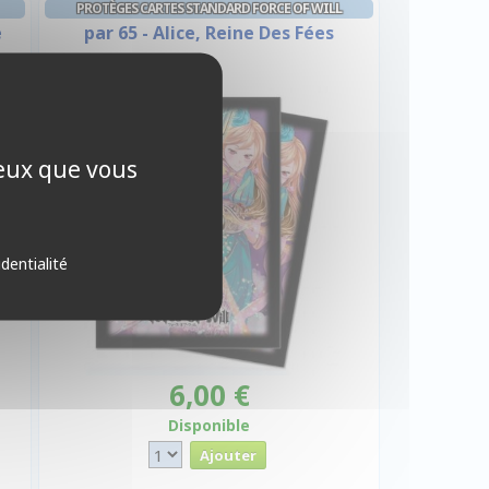
PROTÈGES CARTES STANDARD FORCE OF WILL
e
par 65 - Alice, Reine Des Fées
ceux que vous
identialité
6,00 €
Disponible