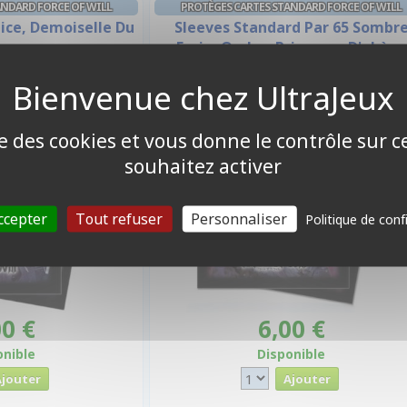
ANDARD FORCE OF WILL
PROTÈGES CARTES STANDARD FORCE OF WILL
lice, Demoiselle Du
Sleeves Standard Par 65 Sombr
sacre
Faria, Ombre Princesse D'ebène
ise des cookies et vous donne le contrôle sur 
souhaitez activer
ccepter
Tout refuser
Personnaliser
Politique de conf
00 €
6,00 €
onible
Disponible