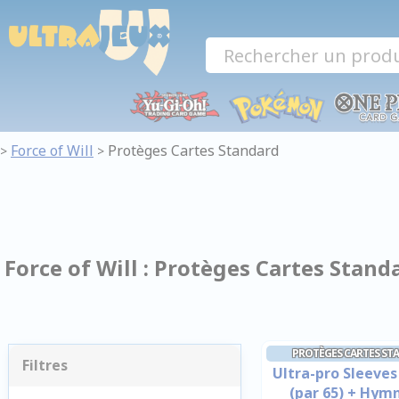
Panneau de gestion des cookies
Force of Will
Protèges Cartes Standard
>
>
Force of Will : Protèges Cartes Stand
PROTÈGES CARTES ST
Filtres
Ultra-pro Sleeves
(par 65) + Hym