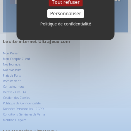
Tout refuser
Personnaliser
Politique de confidentialité
Le site internet UltraJeux.com
Mon Panier
Mon Compte Client
Nos Tournois
Nos Magasins
Frais de Ports
Recrutement
Contactez-nous
Détaxe - Free TAX
Gestion des Cookies
Politique de Confidentialité
Données Personnelles - RGPD
Conditions Générales de Vente
Mentions Légales
Les Magasins UltraJeux :