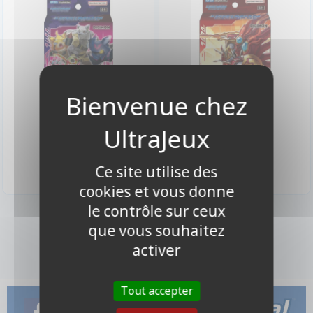
17,90 €
17,90 €
Indisponible
Indisponible
Ce site utilise des
cookies et vous donne
le contrôle sur ceux
2 produits
que vous souhaitez
activer
Tout accepter