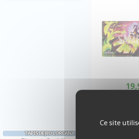
19,
Disp
Ce site util
TAPIS DE JEU LORCANA
TAPIS 