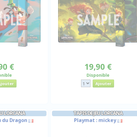
90 €
19,90 €
onible
Disponible
JEU LORCANA
TAPIS DE JEU LORCANA
u du Dragon
Playmat : mickey