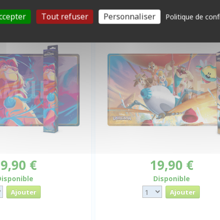
at : Mufasa
Playmat : Rangers du Risqu
ccepter
Tout refuser
Personnaliser
Politique de conf
9,90 €
19,90 €
Disponible
Disponible