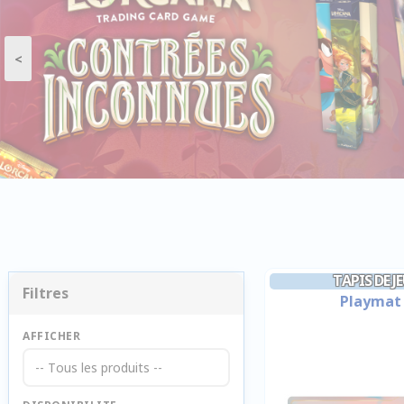
<
TAPIS DE 
Filtres
Playmat 
AFFICHER
-- Tous les produits --