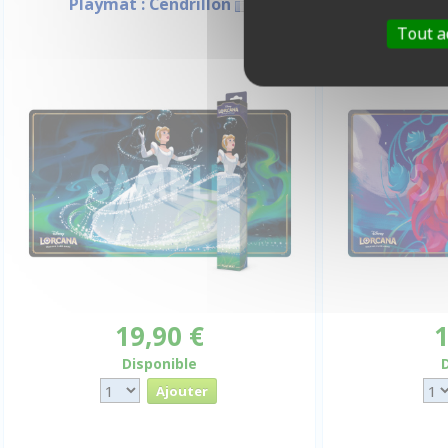
Playmat : Cendrillon
Playm
Tout a
19,90 €
1
Disponible