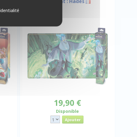
e
Playmat : Hadès
identialité
19,90 €
Disponible