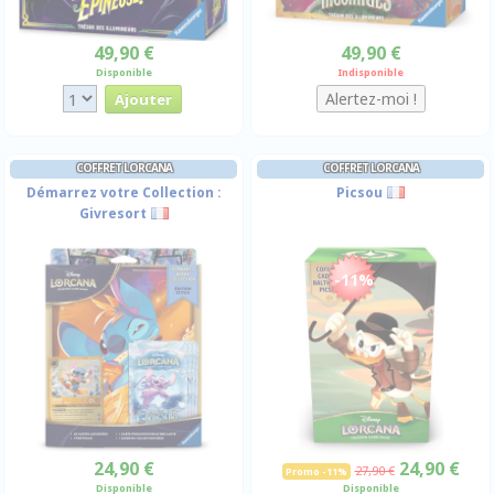
49,90 €
49,90 €
Disponible
Indisponible
COFFRET LORCANA
COFFRET LORCANA
Démarrez votre Collection :
Picsou
Givresort
-11%
24,90 €
24,90 €
27,90 €
Promo -11%
Disponible
Disponible