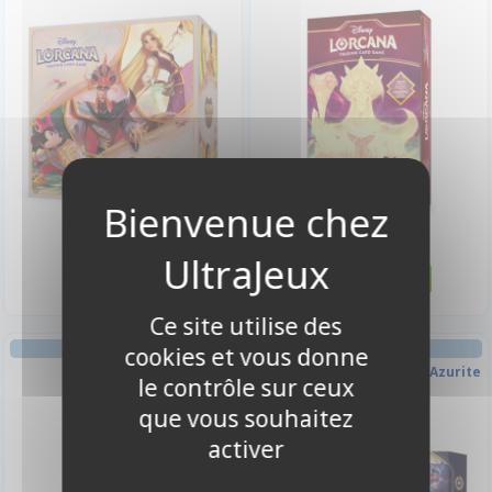
49,90 €
53,90 €
Disponible
Disponible
Ce site utilise des
COFFRET LORCANA
COFFRET LORCANA
cookies et vous donne
Lilo & Stitch
Collector Stitch - La Mer Azurite
le contrôle sur ceux
que vous souhaitez
activer