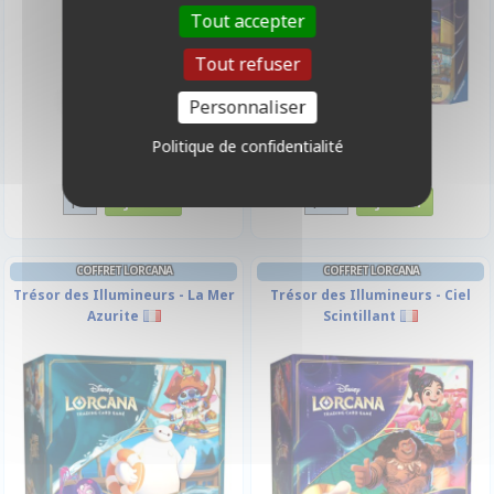
Tout accepter
Tout refuser
Personnaliser
Politique de confidentialité
29,90 €
49,90 €
Disponible
Disponible
COFFRET LORCANA
COFFRET LORCANA
Trésor des Illumineurs - La Mer
Trésor des Illumineurs - Ciel
Azurite
Scintillant