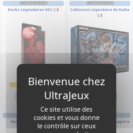
COFFRET YU-GI-OH!
COFFRET YU-GI-OH!
Decks Légendaires 5d's
Collection Légendaire de Kaiba
-17%
24,90 €
24,90 €
29,90 €
Promo -17%
Disponible
Disponible
Ce site utilise des
COFFRET YU-GI-OH!
COFFRET YU-GI-OH!
cookies et vous donne
Decks Légendaires 2
Batailles de Légende : Chapitre
le contrôle sur ceux
1