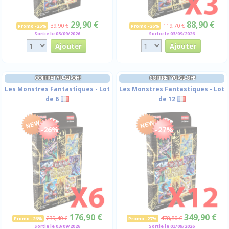
29,90 €
88,90 €
39,90 €
119,70 €
Promo -25%
Promo -26%
Sortie le 03/09/2026
Sortie le 03/09/2026
COFFRET YU-GI-OH!
COFFRET YU-GI-OH!
Les Monstres Fantastiques - Lot
Les Monstres Fantastiques - Lot
de 6
de 12
-26%
-27%
176,90 €
349,90 €
239,40 €
478,80 €
Promo -26%
Promo -27%
Sortie le 03/09/2026
Sortie le 03/09/2026