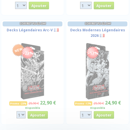
COFFRET YU-GI-OH!
COFFRET YU-GI-OH!
Decks Légendaires Arc-V
Decks Modernes Légendaires
2026
-23%
-17%
22,90 €
24,90 €
29,90 €
29,90 €
Promo -23%
Promo -17%
Disponible
Disponible