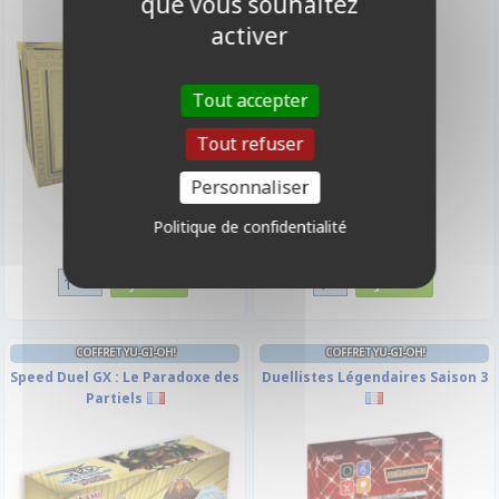
que vous souhaitez
activer
Tout accepter
Tout refuser
Personnaliser
Politique de confidentialité
29,90 €
19,90 €
Disponible
Disponible
COFFRET YU-GI-OH!
COFFRET YU-GI-OH!
Speed Duel GX : Le Paradoxe des
Duellistes Légendaires Saison 3
Partiels