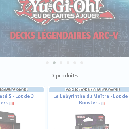
7 produits
ECIALE YU-GI-OH!
PACK EDITION SPECIALE YU-GI-OH!
eté 5 - Lot de 3
Le Labyrinthe du Maître - Lot de
ters
Boosters