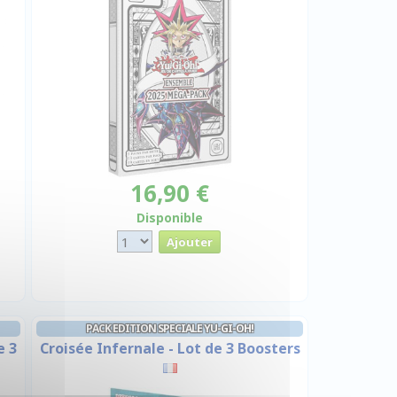
16,90 €
Disponible
PACK EDITION SPECIALE YU-GI-OH!
e 3
Croisée Infernale - Lot de 3 Boosters