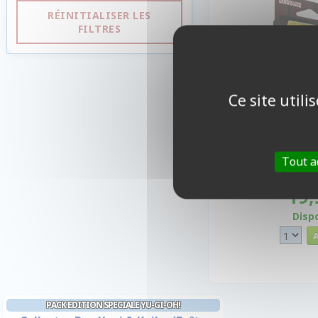
RÉINITIALISER LES
FILTRES
Ce site util
Tout a
19,
Disp
PACK EDITION SPECIALE YU-GI-OH!