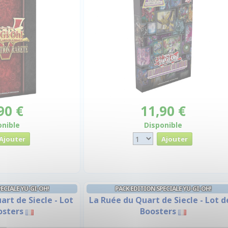
90 €
11,90 €
onible
Disponible
ECIALE YU-GI-OH!
PACK EDITION SPECIALE YU-GI-OH!
rt de Siecle - Lot
La Ruée du Quart de Siecle - Lot d
osters
Boosters