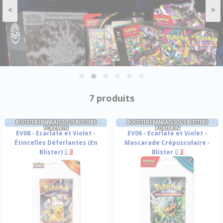
<
>
7 produits
BOOSTER FRANÇAIS SOUS BLISTERS
BOOSTER FRANÇAIS SOUS BLISTERS
POKÉMON
POKÉMON
EV08 - Ecarlate et Violet -
EV06 - Ecarlate et Violet -
Étincelles Déferlantes (En
Mascarade Crépusculaire -
Blister)
Blister