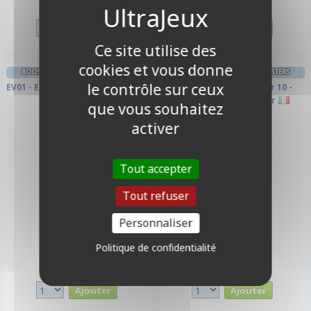
Disponible
Disponible
Ce site utilise des
cookies et vous donne
BOOSTER FRANÇAIS SOUS BLISTERS
BOOSTER FRANÇAIS SOUS BLISTERS
POKÉMON
POKÉMON
le contrôle sur ceux
EV01 - Ecarlate et Violet - blister
EB10 - Epée et Bouclier 10 -
Astres Radieux Blister
que vous souhaitez
activer
Tout accepter
Tout refuser
Personnaliser
Politique de confidentialité
11,90 €
18,90 €
Disponible
Disponible