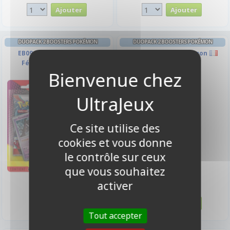
DUOPACK 2 BOOSTERS POKÉMON
DUOPACK 2 BOOSTERS POKÉMON
EB09/EV01 - Fortussimia,
EV01/EB10 : Pondralugon
Félicanis, Favianos
Ce site utilise des
cookies et vous donne
le contrôle sur ceux
que vous souhaitez
19,90 €
19,90 €
activer
Disponible
Disponible
Tout accepter