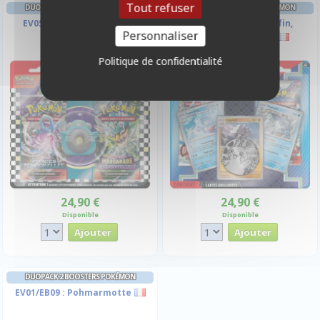
Tout refuser
DUOPACK 2 BOOSTERS POKÉMON
DUOPACK 2 BOOSTERS POKÉMON
EV05/EV06 : Ampibidou
EB11/EV02 - Superdofin,
Personnaliser
Gigansel, Glaivodo
Politique de confidentialité
24,90 €
24,90 €
Disponible
Disponible
DUOPACK 2 BOOSTERS POKÉMON
EV01/EB09 : Pohmarmotte