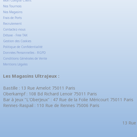
Mon Compte Client
Nos Tournois
Nos Magasins
Frais de Ports
Recrutement
Contactez-nous
Détaxe - Free TAX
Gestion des Cookies
Politique de Confidentialité
Données Personnelles - RGPD
Conditions Générales de Vente
Mentions Légales
Les Magasins UltraJeux :
Bastille : 13 Rue Amelot 75011 Paris
Oberkampf : 108 Bd Richard Lenoir 75011 Paris
Bar à Jeux "L'OberJeux" : 47 Rue de la Folie Méricourt 75011 Paris
Rennes-Raspail : 110 Rue de Rennes 75006 Paris
13 Rue