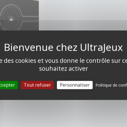
ise des cookies et vous donne le contrôle sur 
374,90 €
90 €
souhaitez activer
onible
ccepter
Tout refuser
Personnaliser
Politique de conf