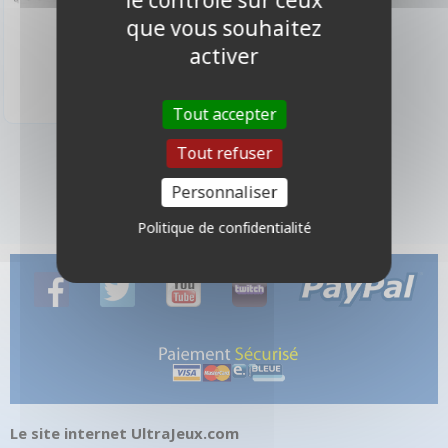
le contrôle sur ceux
que vous souhaitez
349,90 €
activer
Indisponible
Tout accepter
Tout refuser
1 produits
Personnaliser
Politique de confidentialité
Le site internet UltraJeux.com