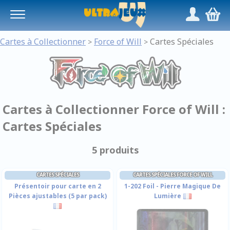
Panneau de gestion des cookies
/
,
Cartes à Collectionner
Force of Will
Cartes Spéciales
>
>
Cartes à Collectionner Force of Will :
Cartes Spéciales
5 produits
CARTES SPÉCIALES
CARTES SPÉCIALES FORCE OF WILL
Présentoir pour carte en 2
1-202 Foil - Pierre Magique De
Pièces ajustables (5 par pack)
Lumière