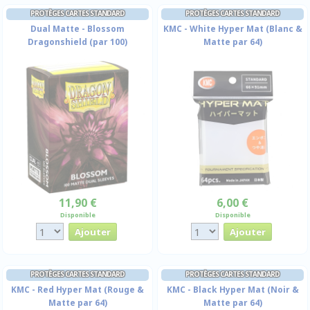
PROTÈGES CARTES STANDARD
PROTÈGES CARTES STANDARD
Dual Matte - Blossom
KMC - White Hyper Mat (Blanc &
Dragonshield (par 100)
Matte par 64)
11,90 €
6,00 €
Disponible
Disponible
PROTÈGES CARTES STANDARD
PROTÈGES CARTES STANDARD
KMC - Red Hyper Mat (Rouge &
KMC - Black Hyper Mat (Noir &
Matte par 64)
Matte par 64)