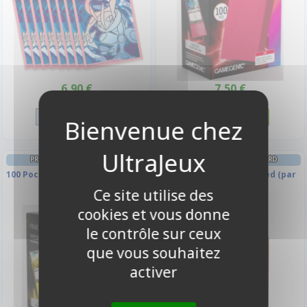
6,90 €
7,50 €
Disponible
Disponible
PROTÈGES CARTES STANDARD
PROTÈGES CARTES STANDARD
100 Pochettes - Prime - Jaune
KMC - Hyper MAT PRO Red (par
100)
Ce site utilise des
cookies et vous donne
le contrôle sur ceux
que vous souhaitez
activer