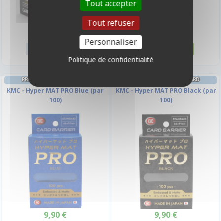
Tout accepter
Tout refuser
7,50 €
9,90 €
Disponible
Disponible
Personnaliser
Politique de confidentialité
PROTÈGES CARTES STANDARD
PROTÈGES CARTES STANDARD
KMC - Hyper MAT PRO Blue (par
KMC - Hyper MAT PRO Black (par
100)
100)
9,90 €
9,90 €