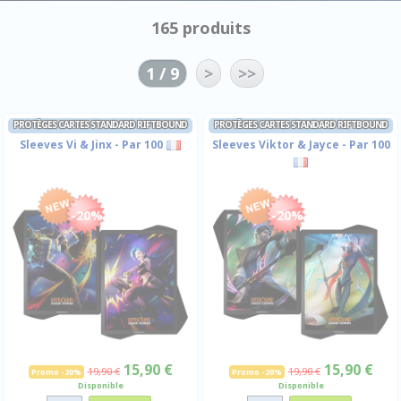
165 produits
1 / 9
>
>>
PROTÈGES CARTES STANDARD RIFTBOUND
PROTÈGES CARTES STANDARD RIFTBOUND
Sleeves Vi & Jinx - Par 100
Sleeves Viktor & Jayce - Par 100
-20%
-20%
15,90 €
15,90 €
19,90 €
19,90 €
Promo -20%
Promo -20%
Disponible
Disponible