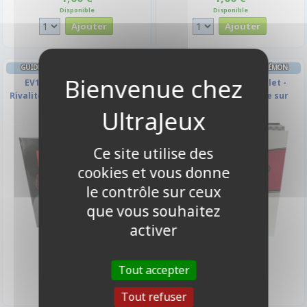
Disponible
Disponible
GUIDES DES JOUEURS ETB POKÉMON
GUIDES DES JOUEURS ETB POKÉMON
EV10 Ecarlate et Violet -
EV10.5 Ecarlate et Violet -
Rivalités Destinées - Guide sur
Flamme Blanche Guide sur
l'extension
l'extension
Ce site utilise des
cookies et vous donne
le contrôle sur ceux
que vous souhaitez
activer
1,00 €
1,00 €
Tout accepter
Disponible
Disponible
Tout refuser