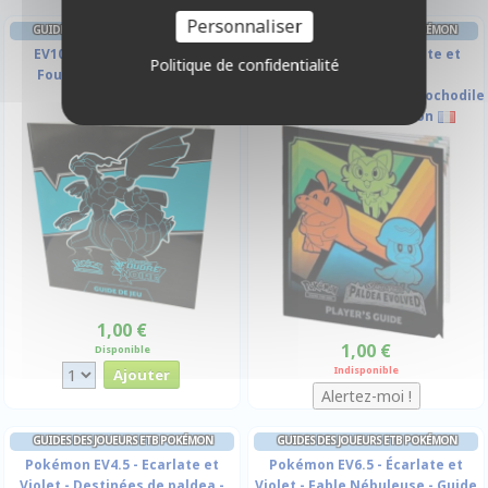
Personnaliser
GUIDES DES JOUEURS ETB POKÉMON
GUIDES DES JOUEURS ETB POKÉMON
EV10.5 Ecarlate et Violet -
Pokémon EV02 - Ecarlate et
Politique de confidentialité
Foudre Noire - Guide sur
Violet -
l'extension
Poussacha/Coiffeton/Chochodile
- Guide sur l'extension
1,00 €
1,00 €
Disponible
Indisponible
GUIDES DES JOUEURS ETB POKÉMON
GUIDES DES JOUEURS ETB POKÉMON
Pokémon EV4.5 - Ecarlate et
Pokémon EV6.5 - Écarlate et
Violet - Destinées de paldea -
Violet - Fable Nébuleuse - Guide