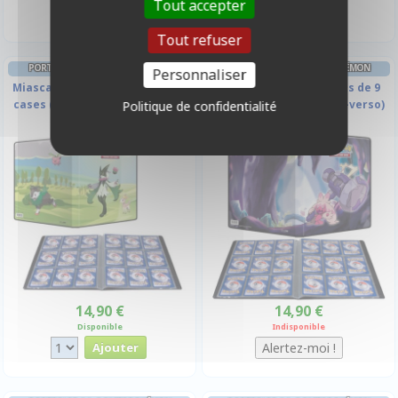
Tout accepter
Tout refuser
PORTFOLIO A4 - 9 CASES POKÉMON
PORTFOLIO A4 - 9 CASES POKÉMON
Personnaliser
Miascarade - A4 - 10 pages de 9
Forgelina - A4 - 10 pages de 9
cases (180 cartes recto-verso)
cases (180 cartes recto-verso)
Politique de confidentialité
14,90 €
14,90 €
Disponible
Indisponible