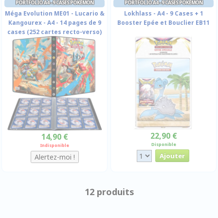
PORTFOLIO A4 - 9 CASES POKÉMON
PORTFOLIO A4 - 9 CASES POKÉMON
Méga Evolution ME01 - Lucario &
Lokhlass - A4 - 9 Cases + 1
Kangourex - A4 - 14 pages de 9
Booster Epée et Bouclier EB11
cases (252 cartes recto-verso)
22,90 €
14,90 €
Disponible
Indisponible
12 produits