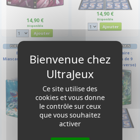
14,90 €
14,90 €
Disponible
Disponible
PORTFOLIO A4 - 9 CASES POKÉMON
PORTFOLIO A4 - 9 CASES POKÉMON
Ecarlate et Violet -
Mascarade Crépusculaire :
Miascarade/Flâmigator/Palmaval
Ogerpon- A4 - 14 pages de 9
- A4 - 9 Cases
cases ( 252 cartes recto-verso)
Ce site utilise des
cookies et vous donne
le contrôle sur ceux
que vous souhaitez
activer
14,90 €
14,90 €
Disponible
Disponible