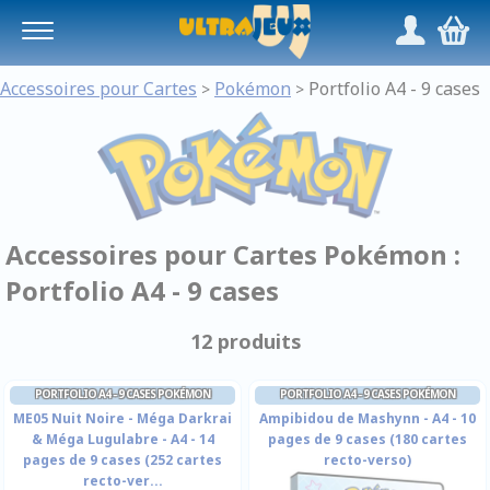
Panneau de gestion des cookies
/
,
Accessoires pour Cartes
Pokémon
Portfolio A4 - 9 cases
>
>
Accessoires pour Cartes Pokémon :
Portfolio A4 - 9 cases
12 produits
PORTFOLIO A4 - 9 CASES POKÉMON
PORTFOLIO A4 - 9 CASES POKÉMON
ME05 Nuit Noire - Méga Darkrai
Ampibidou de Mashynn - A4 - 10
& Méga Lugulabre - A4 - 14
pages de 9 cases (180 cartes
pages de 9 cases (252 cartes
recto-verso)
recto-ver...