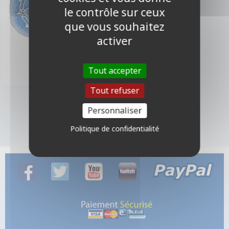
le contrôle sur ceux
que vous souhaitez
activer
3,00 €
Disponible
Tout accepter
Tout refuser
3 produits
Personnaliser
Politique de confidentialité