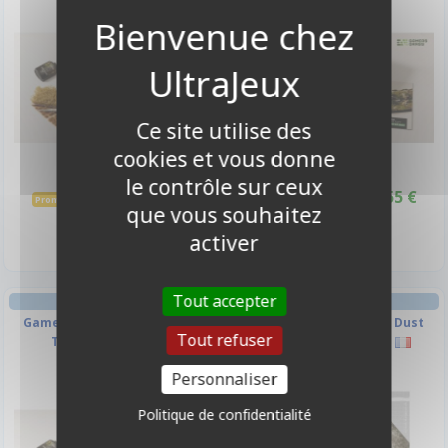
-10%
-10%
Ce site utilise des
cookies et vous donne
le contrôle sur ceux
21,55 €
21,55 €
23,95 €
23,95 €
Promo -10%
Promo -10%
que vous souhaitez
Indisponible
Disponible
activer
Tout accepter
FIGURINE FIGURINE
TAPIS DE JEU FIGURINE
Gamer Grass : ALIEN - Grass
Tapis de jeu néoprène Dust
Tout refuser
Tuft Starter Set
Town 120cm x 120cm
Personnaliser
-10%
-10%
Politique de confidentialité