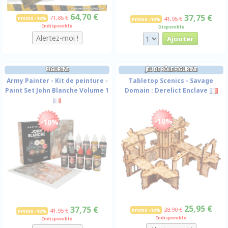
64,70 €
37,75 €
71,85 €
Promo -10%
41,95 €
Promo -10%
Indisponible
Disponible
FIGURINE
JEU DE RÔLE FIGURINE
Army Painter - Kit de peinture -
Tabletop Scenics - Savage
Paint Set John Blanche Volume 1
Domain : Derelict Enclave
-10%
-10%
25,95 €
37,75 €
28,90 €
41,95 €
Promo -10%
Promo -10%
Indisponible
Indisponible