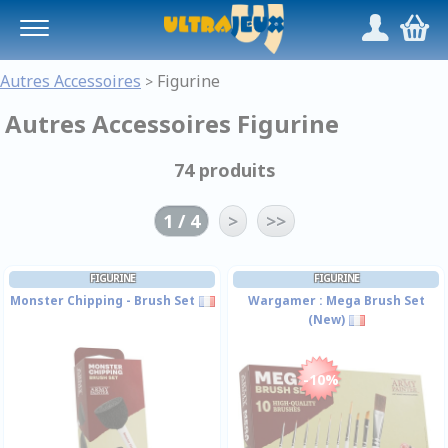
Panneau de gestion des cookies
/
,
Autres Accessoires
Figurine
>
Autres Accessoires Figurine
74 produits
1 / 4
>
>>
FIGURINE
FIGURINE
Monster Chipping - Brush Set
Wargamer : Mega Brush Set
(New)
-10%