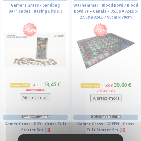
Gamers Grass - Sandbag
Warhammer : Blood Bowl / Blood
Barricades : Basing Bits
Bowl 7s – Canals – 35.5&#8243; x
27.5&#8243; / 90cm x 70cm
-10%
-10%
13,45 €
39,60 €
14,95 €
Promo -10%
44,00 €
Promo -10%
Indisponible
Indisponible
FIGURINE FIGURINE
FIGURINE FIGURINE
Gamer Grass : DRY - Grass Tuft
Gamer Grass : GREEN - Grass
Starter Set
Tuft Starter Set