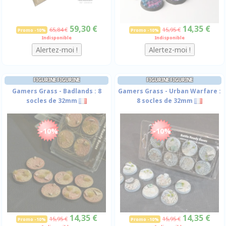
59,30 €
14,35 €
65,84 €
15,95 €
Promo -10%
Promo -10%
Indisponible
Indisponible
FIGURINE FIGURINE
FIGURINE FIGURINE
Gamers Grass - Badlands : 8
Gamers Grass - Urban Warfare :
socles de 32mm
8 socles de 32mm
-10%
-10%
14,35 €
14,35 €
15,95 €
15,95 €
Promo -10%
Promo -10%