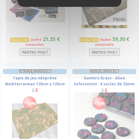
21,55 €
59,30 €
23,95 €
65,84 €
Promo -10%
Promo -10%
Indisponible
Indisponible
TAPIS DE JEU FIGURINE
FIGURINE FIGURINE
Tapis de jeu néoprène
Gamers Grass - Alien
Mediterranean 120cm x 120cm
Infestation : 8 socles de 32mm
-10%
-10%