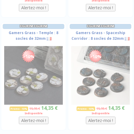
Indisponible
Indisponible
FIGURINE FIGURINE
FIGURINE FIGURINE
Gamers Grass - Temple : 8
Gamers Grass - Spaceship
socles de 32mm
Corridor : 8 socles de 32mm
-10%
-10%
14,35 €
14,35 €
15,95 €
15,95 €
Promo -10%
Promo -10%
Indisponible
Indisponible