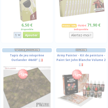
6,50 €
71,90 €
79,90 €
Promo -10%
Disponible
Indisponible
TAPIS DE JEU FIGURINE
FIGURINE
Tapis de jeu néoprène
Army Painter - Kit de peinture -
Outlander 44x60"
Paint Set John Blanche Volume 2
-10%
-10%