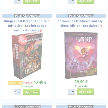
JEU DE RÔLE AVENTURE
JEU DE RÔLE AVENTURE
Dungeons & Dragons : Boîte d'
Chroniques Oubliées Fantasy -
Initiation : Les héros des
2ème Édition - Bestiaire
confins du pays
-10%
39,90 €
40,40 €
44,90 €
Promo -10%
Disponible
Disponible
JEU DE RÔLE JEU DE RÔLE
JEU DE RÔLE AVENTURE