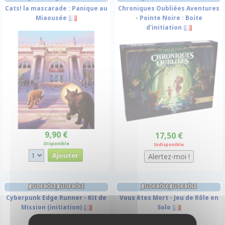
Cats! la mascarade : Panique au
Chroniques Oubliées Aventures
Miaousée
- Pointe Noire : Boite
d'initiation
9,90 €
17,50 €
Disponible
Indisponible
JEU DE RÔLE JEU DE RÔLE
JEU DE RÔLE JEU DE RÔLE
Cyberpunk Edge Runner - Kit de
Vous êtes Mort - Jeu de Rôle en
Mission (initiation)
Solo