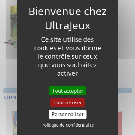
Ce site utilise des
cookies et vous donne
le contrôle sur ceux
39,90 €
11,90 €
que vous souhaitez
Disponible
Indisponible
activer
Tout accepter
JEU DE RÔLE AVENTURE
JEU DE RÔLE JEU DE RÔLE
Coffret découverte Pendragon
Broken Tales
Tout refuser
Personnaliser
Politique de confidentialité