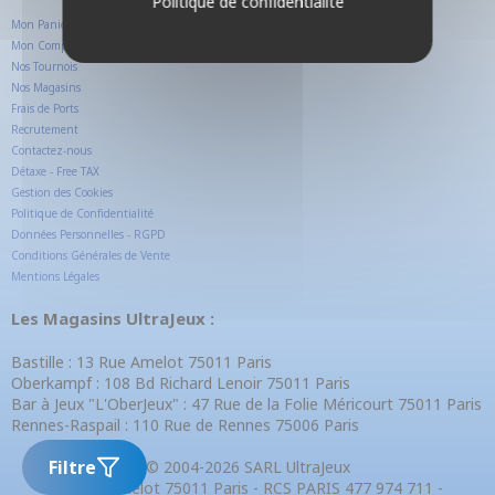
Politique de confidentialité
Mon Panier
Mon Compte Client
Nos Tournois
Nos Magasins
Frais de Ports
Recrutement
Contactez-nous
Détaxe - Free TAX
Gestion des Cookies
Politique de Confidentialité
Données Personnelles - RGPD
Conditions Générales de Vente
Mentions Légales
Les Magasins UltraJeux :
Bastille : 13 Rue Amelot 75011 Paris
Oberkampf : 108 Bd Richard Lenoir 75011 Paris
Bar à Jeux "L'OberJeux" : 47 Rue de la Folie Méricourt 75011 Paris
Rennes-Raspail : 110 Rue de Rennes 75006 Paris
Filtre
© 2004-2026 SARL UltraJeux
13 Rue Amelot 75011 Paris - RCS PARIS 477 974 711 -