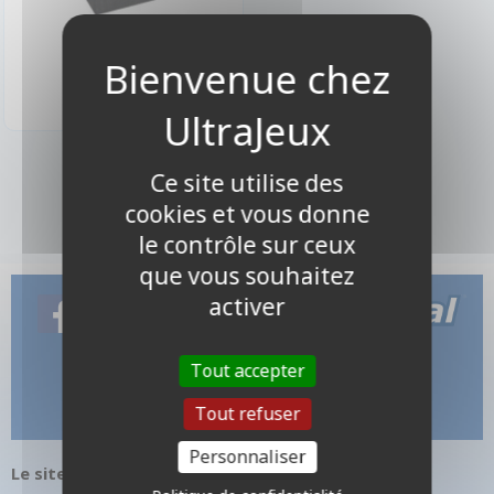
120,00 €
Disponible
1 produits
Ce site utilise des
cookies et vous donne
le contrôle sur ceux
que vous souhaitez
activer
Tout accepter
Tout refuser
Personnaliser
Le site internet UltraJeux.com