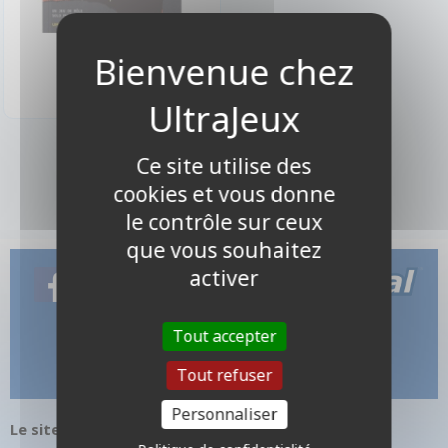
16,90 €
Disponible
1 produits
Ce site utilise des
cookies et vous donne
le contrôle sur ceux
que vous souhaitez
activer
Tout accepter
Tout refuser
Personnaliser
Le site internet UltraJeux.com