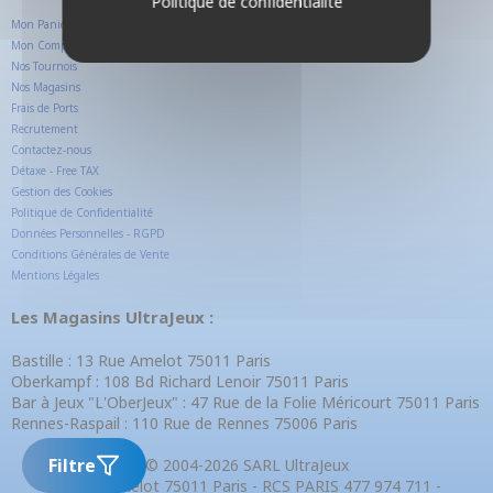
Politique de confidentialité
Mon Panier
Mon Compte Client
Nos Tournois
Nos Magasins
Frais de Ports
Recrutement
Contactez-nous
Détaxe - Free TAX
Gestion des Cookies
Politique de Confidentialité
Données Personnelles - RGPD
Conditions Générales de Vente
Mentions Légales
Les Magasins UltraJeux :
Bastille : 13 Rue Amelot 75011 Paris
Oberkampf : 108 Bd Richard Lenoir 75011 Paris
Bar à Jeux "L'OberJeux" : 47 Rue de la Folie Méricourt 75011 Paris
Rennes-Raspail : 110 Rue de Rennes 75006 Paris
Filtre
© 2004-2026 SARL UltraJeux
13 Rue Amelot 75011 Paris - RCS PARIS 477 974 711 -