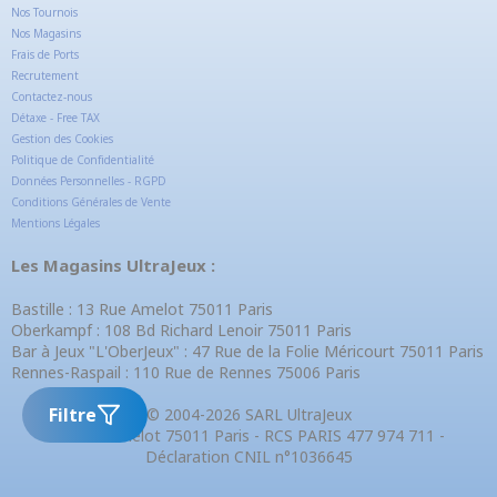
Nos Tournois
Nos Magasins
Frais de Ports
Recrutement
Contactez-nous
Détaxe - Free TAX
Gestion des Cookies
Politique de Confidentialité
Données Personnelles - RGPD
Conditions Générales de Vente
Mentions Légales
Les Magasins UltraJeux :
Bastille : 13 Rue Amelot 75011 Paris
Oberkampf : 108 Bd Richard Lenoir 75011 Paris
Bar à Jeux "L'OberJeux" : 47 Rue de la Folie Méricourt 75011 Paris
Rennes-Raspail : 110 Rue de Rennes 75006 Paris
Filtre
© 2004-2026 SARL UltraJeux
13 Rue Amelot 75011 Paris - RCS PARIS 477 974 711 -
Déclaration CNIL n°1036645