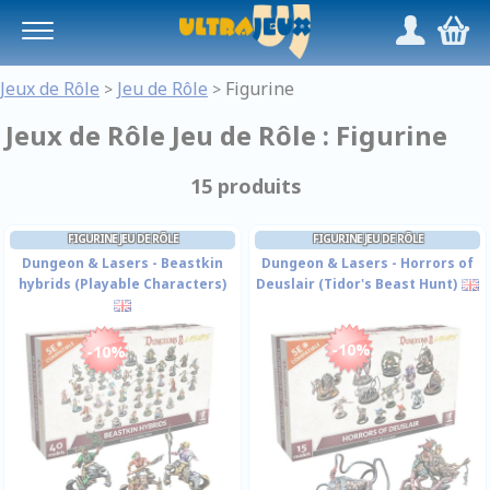
Panneau de gestion des cookies
/
,
Jeux de Rôle
Jeu de Rôle
Figurine
>
>
Jeux de Rôle Jeu de Rôle : Figurine
15 produits
FIGURINE JEU DE RÔLE
FIGURINE JEU DE RÔLE
Dungeon & Lasers - Beastkin
Dungeon & Lasers - Horrors of
hybrids (Playable Characters)
Deuslair (Tidor's Beast Hunt)
-10%
-10%