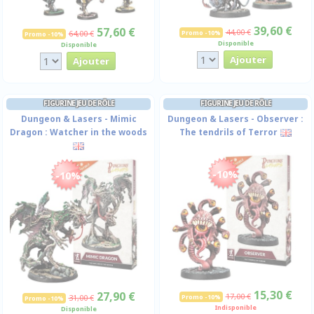
39,60 €
57,60 €
44,00 €
64,00 €
Promo -10%
Promo -10%
Disponible
Disponible
FIGURINE JEU DE RÔLE
FIGURINE JEU DE RÔLE
Dungeon & Lasers - Mimic
Dungeon & Lasers - Observer :
Dragon : Watcher in the woods
The tendrils of Terror
-10%
-10%
15,30 €
27,90 €
17,00 €
31,00 €
Promo -10%
Promo -10%
Indisponible
Disponible