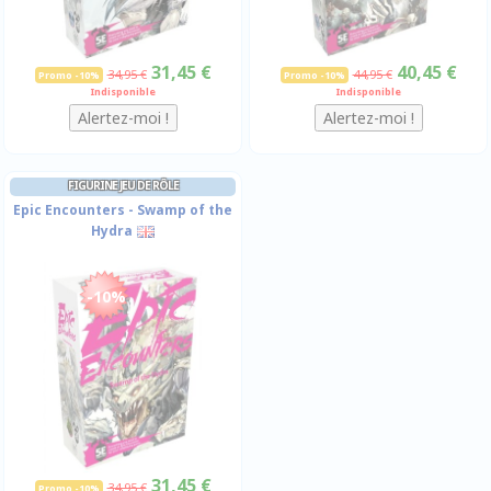
31,45 €
40,45 €
34,95 €
44,95 €
Promo -10%
Promo -10%
Indisponible
Indisponible
FIGURINE JEU DE RÔLE
Epic Encounters - Swamp of the
Hydra
-10%
31,45 €
34,95 €
Promo -10%