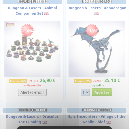
FIGURINE JEU DE RÔLE
FIGURINE JEU DE RÔLE
Dungeon & Lasers - Animal
Dungeon & Lasers - Xenodragon
Companion Set
-10%
-10%
26,90 €
25,10 €
29,90 €
27,90 €
Promo -10%
Promo -10%
Indisponible
Disponible
FIGURINE JEU DE RÔLE
FIGURINE JEU DE RÔLE
Dungeon & Lasers - Draculus
Epic Encounters - Village of the
The Cunning
Goblin Chief