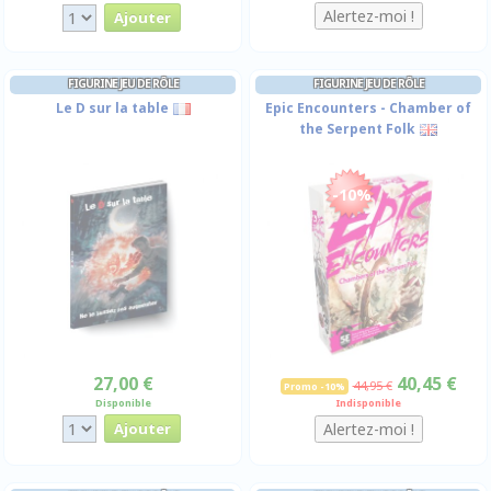
FIGURINE JEU DE RÔLE
FIGURINE JEU DE RÔLE
Le D sur la table
Epic Encounters - Chamber of
the Serpent Folk
-10%
27,00 €
40,45 €
44,95 €
Promo -10%
Disponible
Indisponible