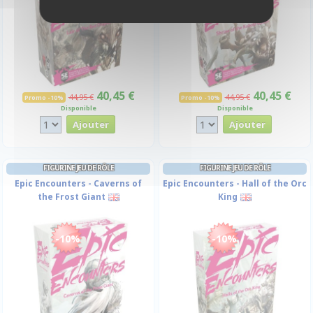
40,45 €
40,45 €
44,95 €
44,95 €
Promo -10%
Promo -10%
Disponible
Disponible
FIGURINE JEU DE RÔLE
FIGURINE JEU DE RÔLE
Epic Encounters - Caverns of
Epic Encounters - Hall of the Orc
the Frost Giant
King
-10%
-10%