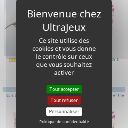
-10%
-10%
Ce site utilise des
cookies et vous donne
le contrôle sur ceux
25,10 €
40,45 €
27,90 €
44,95 €
Promo -10%
Promo -10%
que vous souhaitez
Disponible
Disponible
activer
Tout accepter
FIGURINE JEU DE RÔLE
FIGURINE JEU DE RÔLE
Epic Encounters - Lair of the
Epic Encounters - Shrine of the
Tout refuser
Red Dragon
Kobold Queen
Personnaliser
-10%
-10%
Politique de confidentialité