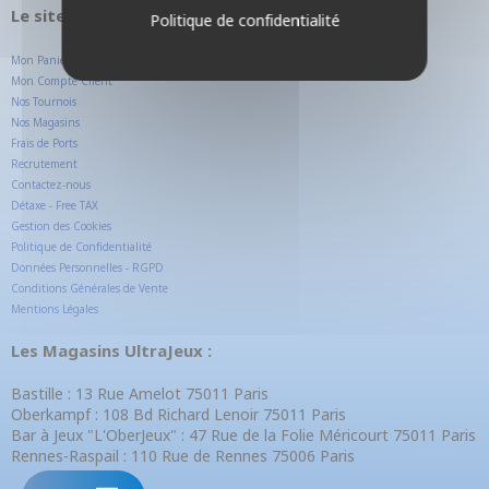
Le site internet UltraJeux.com
Politique de confidentialité
Mon Panier
Mon Compte Client
Nos Tournois
Nos Magasins
Frais de Ports
Recrutement
Contactez-nous
Détaxe - Free TAX
Gestion des Cookies
Politique de Confidentialité
Données Personnelles - RGPD
Conditions Générales de Vente
Mentions Légales
Les Magasins UltraJeux :
Bastille : 13 Rue Amelot 75011 Paris
Oberkampf : 108 Bd Richard Lenoir 75011 Paris
Bar à Jeux "L'OberJeux" : 47 Rue de la Folie Méricourt 75011 Paris
Rennes-Raspail : 110 Rue de Rennes 75006 Paris