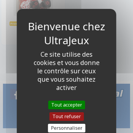
11,65 €
12,95 €
Promo -10%
Indisponible
Ce site utilise des
1 produits
cookies et vous donne
le contrôle sur ceux
que vous souhaitez
activer
Tout accepter
Tout refuser
Personnaliser