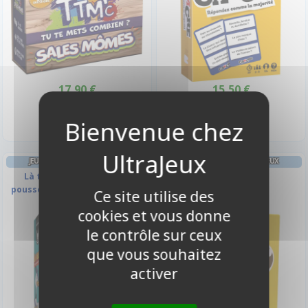
17,90 €
15,50 €
Disponible
Indisponible
JEU DE DEVINETTES EN FAMILLE
JEU DE DEVINETTES JEU À DEUX
Là t'abuses ! 2 : Faut pas
Lovbirdz
pousser mémé dans les orties
Ce site utilise des
cookies et vous donne
-10%
le contrôle sur ceux
que vous souhaitez
activer