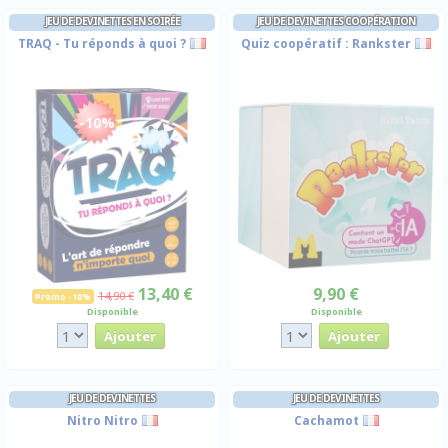
JEU DE DEVINETTES EN SOIRÉE
JEU DE DEVINETTES COOPÉRATION
TRAQ - Tu réponds à quoi ?
Quiz coopératif : Rankster
-10%
13,40 €
9,90 €
14,90 €
Promo -10%
Disponible
Disponible
JEU DE DEVINETTES
JEU DE DEVINETTES
Nitro Nitro
Cachamot