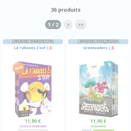
36 produits
1 / 2
>
>>
JEU DE DEVINETTES EN FAMILLE
JEU DE DEVINETTES JEU À DEUX
Là t'abuses 2 ouf
Greenvaders
11,90 €
11,90 €
Sortie le 25/09/2026
Disponible