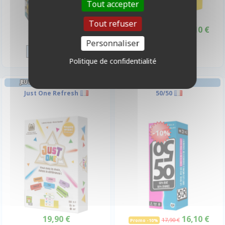
Tout accepter
Tout refuser
16,10 €
11,90 €
17,90 €
Promo -10%
Disponible
Disponible
Personnaliser
Politique de confidentialité
JEU DE DEVINETTES BEST-SELLER
JEU DE DEVINETTES
Just One Refresh
50/50
-10%
19,90 €
16,10 €
17,90 €
Promo -10%