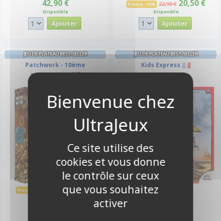
42,90 €
20,50 €
22,90 €
Promo -10%
Disponible
Disponible
JEU DE PLATEAU BEST-SELLER
JEU DE PLATEAU BEST-SELLER
Patchwork - 10ème
Kids Express
anniversaire
-10%
Ce site utilise des
cookies et vous donne
le contrôle sur ceux
que vous souhaitez
19,30 €
24,90 €
21,50 €
Promo -10%
Indisponible
Disponible
activer