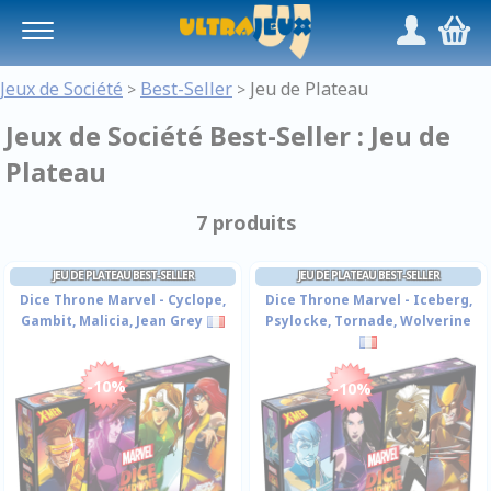
Panneau de gestion des cookies
/
,
Jeux de Société
Best-Seller
Jeu de Plateau
>
>
Jeux de Société Best-Seller : Jeu de
Plateau
7 produits
JEU DE PLATEAU BEST-SELLER
JEU DE PLATEAU BEST-SELLER
Dice Throne Marvel - Cyclope,
Dice Throne Marvel - Iceberg,
Gambit, Malicia, Jean Grey
Psylocke, Tornade, Wolverine
-10%
-10%