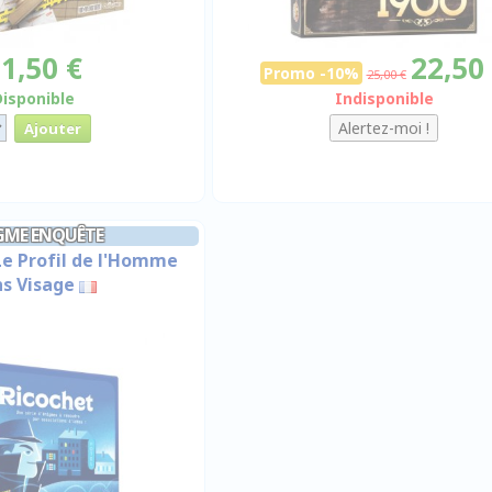
1,50 €
22,50
Promo -10%
25,00 €
Disponible
Indisponible
GME ENQUÊTE
 Le Profil de l'Homme
s Visage