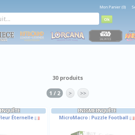
Mon Panier (0)
S
30 produits
1 / 2
>
>>
 ENQUÊTE
ENIGME ENQUÊTE
Fleur Éternelle
MicroMacro : Puzzle Football