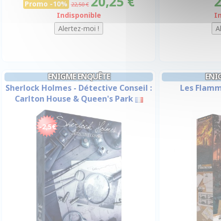
20,25 €
2
Promo -10%
22,50 €
Indisponible
I
ENIGME ENQUÊTE
ENI
Sherlock Holmes - Détective Conseil :
Les Flamm
Carlton House & Queen's Park
-2,5€