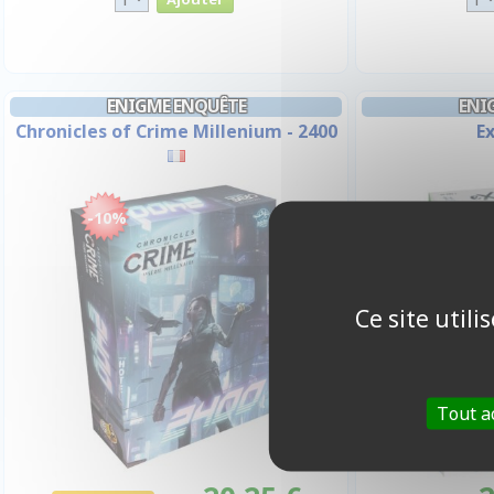
ENIGME ENQUÊTE
ENI
Chronicles of Crime Millenium - 2400
Ex
-10%
Ce site util
Tout a