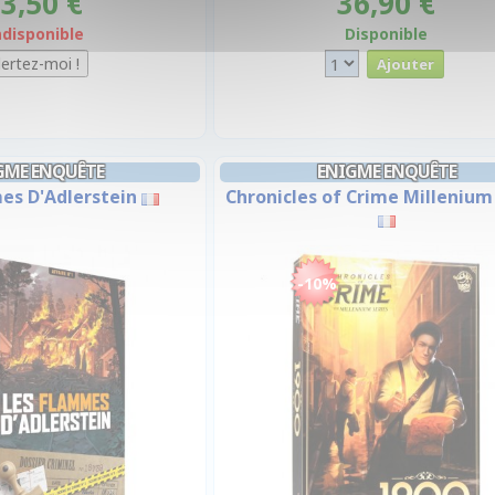
3,50 €
36,90 €
ndisponible
Disponible
GME ENQUÊTE
ENIGME ENQUÊTE
es D'Adlerstein
Chronicles of Crime Millenium 
-10%