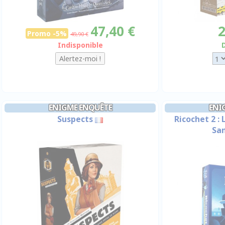
47,40 €
2
Promo -5%
49,90 €
Indisponible
ENIGME ENQUÊTE
ENI
Suspects
Ricochet 2 :
San