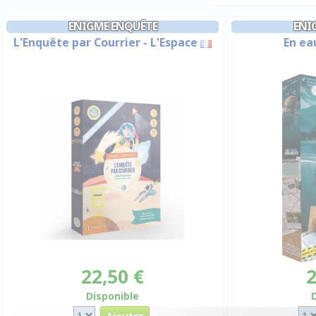
ENIGME ENQUÊTE
ENI
L'Enquête par Courrier - L'Espace
En ea
22,50 €
2
Disponible