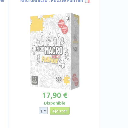
el
MicroMacro : Puzzle Funfair
17,90 €
Disponible