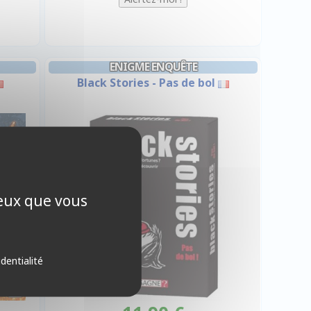
ENIGME ENQUÊTE
Black Stories - Pas de bol
ceux que vous
identialité