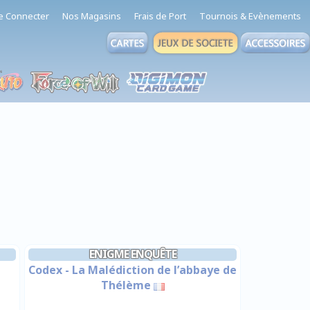
e Connecter
Nos Magasins
Frais de Port
Tournois & Evènements
ENIGME ENQUÊTE
Codex - La Malédiction de l’abbaye de
Thélème