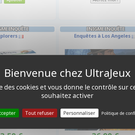
GME ENQUÊTE
ENIGME ENQUÊTE
plorers
Enquêtes à Los Angeles
ise des cookies et vous donne le contrôle sur 
souhaitez activer
ccepter
Tout refuser
Personnaliser
Politique de conf