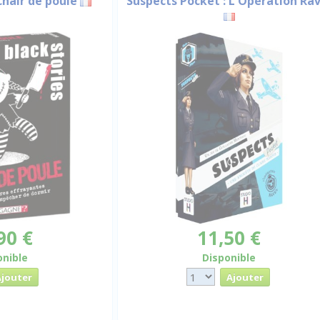
Chair de poule
Suspects Pocket : L'Opération Rav
90 €
11,50 €
onible
Disponible