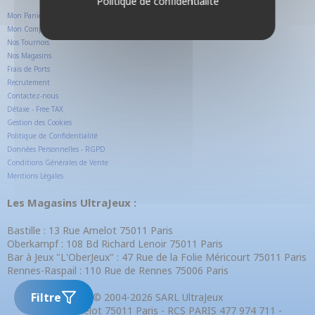
Politique de confidentialité
Mon Panier
Mon Compte Client
Nos Tournois
Nos Magasins
Frais de Ports
Recrutement
Contactez-nous
Détaxe - Free TAX
Gestion des Cookies
Politique de Confidentialité
Données Personnelles - RGPD
Conditions Générales de Vente
Mentions Légales
Les Magasins UltraJeux :
Bastille : 13 Rue Amelot 75011 Paris
Oberkampf : 108 Bd Richard Lenoir 75011 Paris
Bar à Jeux "L'OberJeux" : 47 Rue de la Folie Méricourt 75011 Paris
Rennes-Raspail : 110 Rue de Rennes 75006 Paris
Filtre
© 2004-2026 SARL UltraJeux
13 Rue Amelot 75011 Paris - RCS PARIS 477 974 711 -