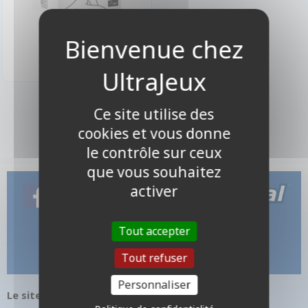
18,90 €
Disponible
1 produits
Ce site utilise des
cookies et vous donne
le contrôle sur ceux
que vous souhaitez
activer
Tout accepter
Tout refuser
Personnaliser
Le site internet UltraJeux.com