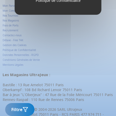
Politique de confidentialité
Mon Panier
Mon Compte Client
Nos Tournois
Nos Magasins
Frais de Ports
Recrutement
Contactez-nous
Détaxe - Free TAX
Gestion des Cookies
Politique de Confidentialité
Données Personnelles - RGPD
Conditions Générales de Vente
Mentions Légales
Les Magasins UltraJeux :
Bastille : 13 Rue Amelot 75011 Paris
Oberkampf : 108 Bd Richard Lenoir 75011 Paris
Bar à Jeux "L'OberJeux" : 47 Rue de la Folie Méricourt 75011 Paris
Rennes-Raspail : 110 Rue de Rennes 75006 Paris
Filtre
© 2004-2026 SARL UltraJeux
13 Rue Amelot 75011 Paris - RCS PARIS 477 974 711 -