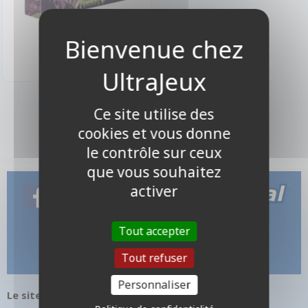
19,90 €
Disponible
1 produits
Ce site utilise des
cookies et vous donne
le contrôle sur ceux
que vous souhaitez
activer
Tout accepter
Tout refuser
Personnaliser
Le site internet UltraJeux.com