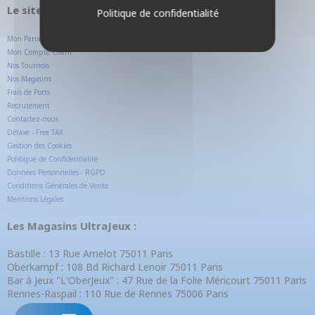
Le site internet UltraJeux.com
Politique de confidentialité
Mon Panier
Mon Compte Client
Nos Tournois
Nos Magasins
Frais de Ports
Recrutement
Contactez-nous
Détaxe - Free TAX
Gestion des Cookies
Politique de Confidentialité
Données Personnelles - RGPD
Conditions Générales de Vente
Mentions Légales
Les Magasins UltraJeux :
Bastille : 13 Rue Amelot 75011 Paris
Oberkampf : 108 Bd Richard Lenoir 75011 Paris
Bar à Jeux "L'OberJeux" : 47 Rue de la Folie Méricourt 75011 Paris
Rennes-Raspail : 110 Rue de Rennes 75006 Paris