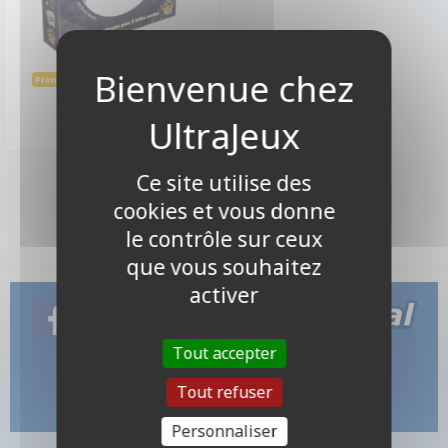
20,25 €
22,50 €
Promo -10%
Disponible
Ce site utilise des
1 produits
cookies et vous donne
le contrôle sur ceux
que vous souhaitez
activer
Tout accepter
Tout refuser
Personnaliser