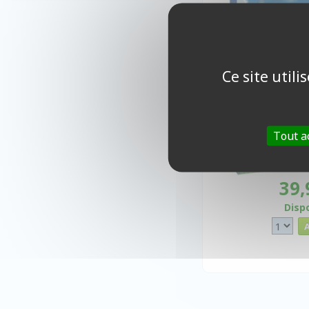
Ce site util
Tout a
39,
Disp