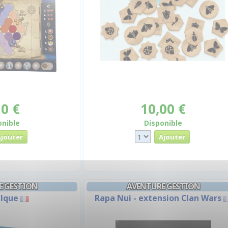
10 €
10,00 €
onible
Disponible
E GESTION
AVENTURE GESTION
alque
Rapa Nui - extension Clan Wars