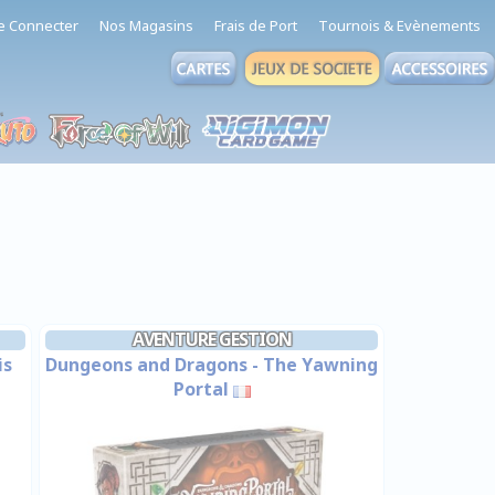
e Connecter
Nos Magasins
Frais de Port
Tournois & Evènements
AVENTURE GESTION
is
Dungeons and Dragons - The Yawning
Portal