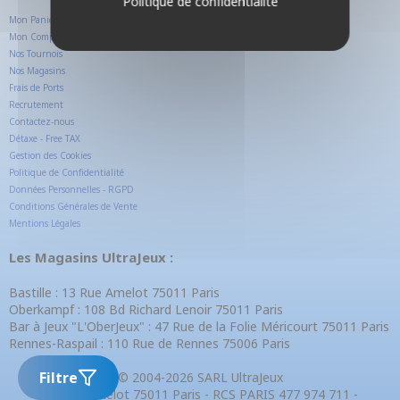
Politique de confidentialité
Mon Panier
Mon Compte Client
Nos Tournois
Nos Magasins
Frais de Ports
Recrutement
Contactez-nous
Détaxe - Free TAX
Gestion des Cookies
Politique de Confidentialité
Données Personnelles - RGPD
Conditions Générales de Vente
Mentions Légales
Les Magasins UltraJeux :
Bastille : 13 Rue Amelot 75011 Paris
Oberkampf : 108 Bd Richard Lenoir 75011 Paris
Bar à Jeux "L'OberJeux" : 47 Rue de la Folie Méricourt 75011 Paris
Rennes-Raspail : 110 Rue de Rennes 75006 Paris
Filtre
© 2004-2026 SARL UltraJeux
13 Rue Amelot 75011 Paris - RCS PARIS 477 974 711 -