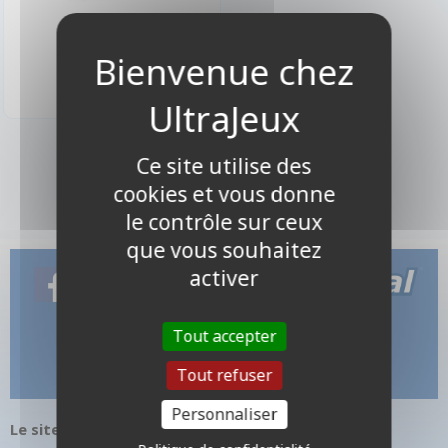
14,90 €
Disponible
1 produits
Ce site utilise des
cookies et vous donne
le contrôle sur ceux
que vous souhaitez
activer
Tout accepter
Tout refuser
Personnaliser
Le site internet UltraJeux.com