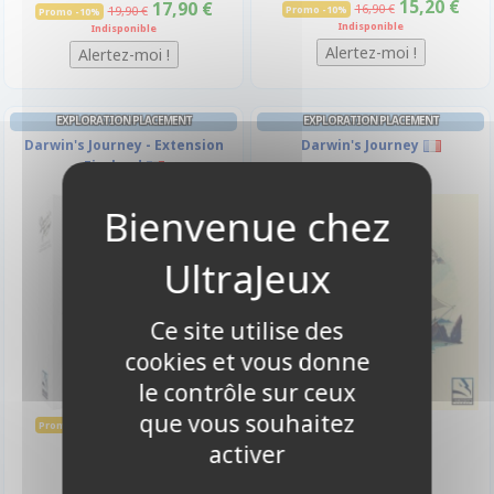
15,20 €
17,90 €
16,90 €
19,90 €
Promo -10%
Promo -10%
Indisponible
Indisponible
EXPLORATION PLACEMENT
EXPLORATION PLACEMENT
Darwin's Journey - Extension
Darwin's Journey
Fireland
-10%
Ce site utilise des
cookies et vous donne
le contrôle sur ceux
que vous souhaitez
24,20 €
44,50 €
26,90 €
Promo -10%
Indisponible
Indisponible
activer