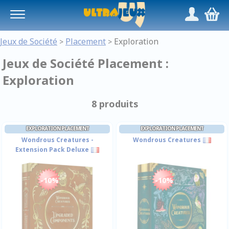
Panneau de gestion des cookies
/
,
Jeux de Société
Placement
Exploration
>
>
Jeux de Société Placement :
Exploration
8 produits
EXPLORATION PLACEMENT
EXPLORATION PLACEMENT
Wondrous Creatures -
Wondrous Creatures
Extension Pack Deluxe
-10%
-10%