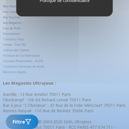
Politique de confidentialité
Mon Panier
Mon Compte Client
Nos Tournois
Nos Magasins
Frais de Ports
Recrutement
Contactez-nous
Détaxe - Free TAX
Gestion des Cookies
Politique de Confidentialité
Données Personnelles - RGPD
Conditions Générales de Vente
Mentions Légales
Les Magasins UltraJeux :
Bastille : 13 Rue Amelot 75011 Paris
Oberkampf : 108 Bd Richard Lenoir 75011 Paris
Bar à Jeux "L'OberJeux" : 47 Rue de la Folie Méricourt 75011 Paris
Rennes-Raspail : 110 Rue de Rennes 75006 Paris
Filtre
© 2004-2026 SARL UltraJeux
13 Rue Amelot 75011 Paris - RCS PARIS 477 974 711 -