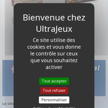
16,90 €
16,50 €
Disponible
Disponible
2 produits
Ce site utilise des
cookies et vous donne
le contrôle sur ceux
que vous souhaitez
activer
Tout accepter
Tout refuser
Personnaliser
Le site internet UltraJeux.com