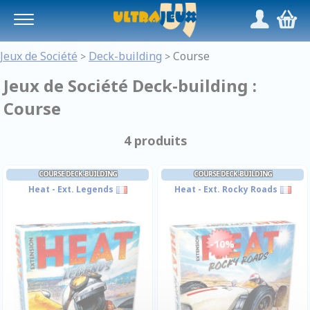
Panneau de gestion des cookies
/
,
Jeux de Société
Deck-building
Course
>
>
Jeux de Société Deck-building :
Course
4 produits
COURSE DECK-BUILDING
COURSE DECK-BUILDING
Heat - Ext. Legends
Heat - Ext. Rocky Roads
-10%