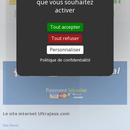
que vous souhaitez
24,70 €
27,80 €
27,50 €
30,90 €
Promo -10%
Promo -10%
Disponible
Disponible
activer
Tout accepter
4 produits
Tout refuser
Personnaliser
Politique de confidentialité
Le site internet UltraJeux.com
Mon Panier