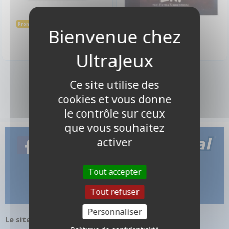
31,40 €
34,90 €
34,90 €
Promo -10%
Indisponible
Disponible
2 produits
Ce site utilise des
cookies et vous donne
le contrôle sur ceux
que vous souhaitez
activer
Tout accepter
Tout refuser
Personnaliser
Le site internet UltraJeux.com