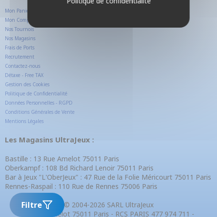
Politique de confidentialité
Mon Panier
Mon Compte Client
Nos Tournois
Nos Magasins
Frais de Ports
Recrutement
Contactez-nous
Détaxe - Free TAX
Gestion des Cookies
Politique de Confidentialité
Données Personnelles - RGPD
Conditions Générales de Vente
Mentions Légales
Les Magasins UltraJeux :
Bastille : 13 Rue Amelot 75011 Paris
Oberkampf : 108 Bd Richard Lenoir 75011 Paris
Bar à Jeux "L'OberJeux" : 47 Rue de la Folie Méricourt 75011 Paris
Rennes-Raspail : 110 Rue de Rennes 75006 Paris
Filtre
© 2004-2026 SARL UltraJeux
13 Rue Amelot 75011 Paris - RCS PARIS 477 974 711 -