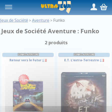
Panneau de gestion des cookies
/
,
Jeux de Société
Aventure
Funko
>
>
Jeux de Société Aventure : Funko
2 produits
FUNKO AVENTURE
FUNKO AVENTURE
Retour vers le Futur
E.T. L'extra-Terrestre
-10%