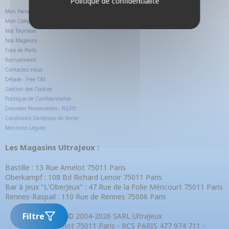
Politique de confidentialité
Mon Panier
Mon Compte Client
Nos Tournois
Nos Magasins
Frais de Ports
Recrutement
Contactez-nous
Détaxe - Free TAX
Gestion des Cookies
Politique de Confidentialité
Données Personnelles - RGPD
Conditions Générales de Vente
Mentions Légales
Les Magasins UltraJeux :
Bastille : 13 Rue Amelot 75011 Paris
Oberkampf : 108 Bd Richard Lenoir 75011 Paris
Bar à Jeux "L'OberJeux" : 47 Rue de la Folie Méricourt 75011 Paris
Rennes-Raspail : 110 Rue de Rennes 75006 Paris
Filtre
© 2004-2026 SARL UltraJeux
13 Rue Amelot 75011 Paris - RCS PARIS 477 974 711 -