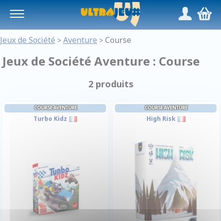
Panneau de gestion des cookies
/
,
Jeux de Société
Aventure
Course
>
>
Jeux de Société Aventure : Course
2 produits
COURSE AVENTURE
COURSE AVENTURE
Turbo Kidz
High Risk