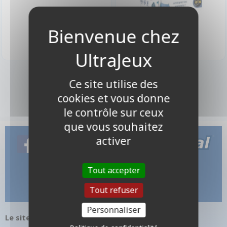
23,00 €
12,00 €
Disponible
Disponible
2 produits
Ce site utilise des
cookies et vous donne
le contrôle sur ceux
que vous souhaitez
activer
Tout accepter
Tout refuser
Personnaliser
Le site internet UltraJeux.com